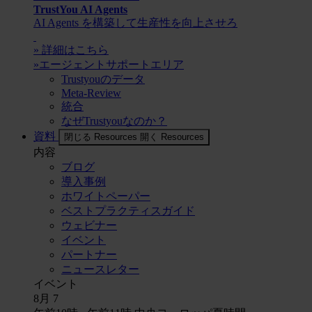
TrustYou AI Agents
AI Agents を構築して生産性を向上させろ
» 詳細はこちら
»エージェントサポートエリア
Trustyouのデータ
Meta-Review
統合
なぜTrustyouなのか？
資料
閉じる Resources
開く Resources
内容
ブログ
導入事例
ホワイトペーパー
ベストプラクティスガイド
ウェビナー
イベント
パートナー
ニュースレター
イベント
8月
7