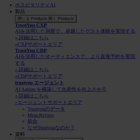
ホスピタリティAI
製品
閉じる Products
開く Products
TrustYou CXP
AIを活用した洞察で、卓越したゲスト体験を実現する
» 詳細はこちら
»CXPサポートエリア
TrustYou CDP
AIを活用したオーディエンスで、より直接予約を実現
する
» 詳細はこちら
»CDPサポートエリア
trustyou エージェント
AI Agents を構築して生産性を向上させろ
» 詳細はこちら
»エージェントサポートエリア
Trustyouのデータ
Meta-Review
統合
なぜTrustyouなのか？
資料