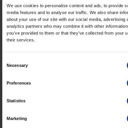
We use cookies to personalise content and ads, to provide s
media features and to analyse our traffic. We also share info
アーキテクチャの決定に関する所見
about your use of our site with our social media, advertising 
2025年4月12日
analytics partners who may combine it with other information
3
読むのにかかる時間
you’ve provided to them or that they’ve collected from your u
技術
their services.
データ移行の要点：6つのEssentialポイント
Consent
2025年6月13日
Necessary
Selection
2
読むのにかかる時間
技術
Preferences
製品開発とエンジニアリングにおける集中力とフロー状態を
Statistics
高めた方法
2025年6月13日
4
読むのにかかる時間
Marketing
技術