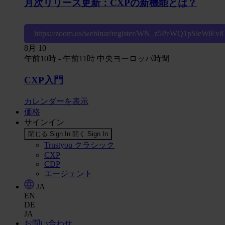
月次リリース更新：CXPの新機能とは？
https://zoom.us/webinar/register/WN_z5PeWQ1pSieWiE
8月
10
午前10時
-
午前11時
中央ヨーロッパ時間
CXP入門
カレンダーを表示
価格
サインイン
閉じる Sign In
開く Sign In
Trustyou クラシック
CXP
CDP
エージェント
JA
EN
DE
JA
お問い合わせ