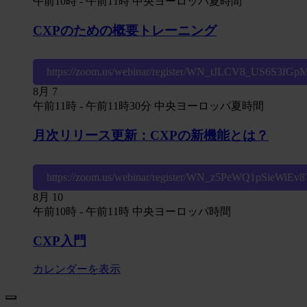
午前10時
-
午前11時
中央ヨーロッパ夏時間
CXPのための概要トレーニング
https://zoom.us/webinar/register/WN_tJLCV8_US6S3fG
8月
7
午前11時
-
午前11時30分
中央ヨーロッパ夏時間
月次リリース更新：CXPの新機能とは？
https://zoom.us/webinar/register/WN_z5PeWQ1pSieWiE
8月
10
午前10時
-
午前11時
中央ヨーロッパ時間
CXP入門
カレンダーを表示