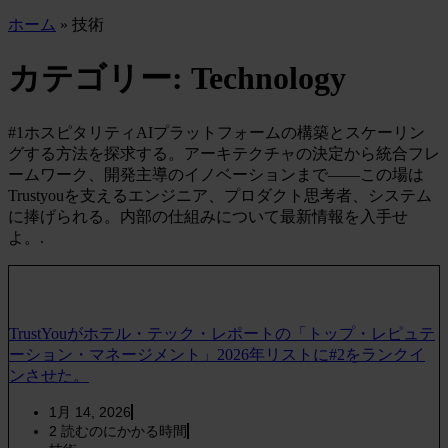
ホーム
»
技術
カテゴリー: Technology
#1ホスピタリティAIプラットフォームの構築とスケーリン
グする方法を探求する。アーキテクチャの決定から統合フレ
ームワーク、開発主導のイノベーションまで——この場は
Trustyouを支えるエンジニア、プロダクト思考者、システム
に捧げられる。内部の仕組みについて最新情報を入手せ
よ。.
TrustYouがホテル・テック・レポートの「トップ・レピュテ
ーション・マネージメント」2026年リストに#2をランクイ
ンさせた。
1月 14, 2026
2
読むのにかかる時間