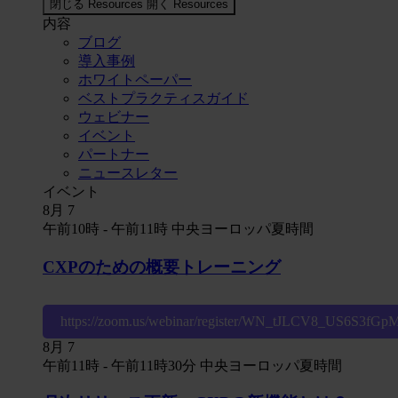
閉じる Resources
開く Resources
内容
ブログ
導入事例
ホワイトペーパー
ベストプラクティスガイド
ウェビナー
イベント
パートナー
ニュースレター
イベント
8月
7
午前10時
-
午前11時
中央ヨーロッパ夏時間
CXPのための概要トレーニング
https://zoom.us/webinar/register/WN_tJLCV8_US6S3fG
8月
7
午前11時
-
午前11時30分
中央ヨーロッパ夏時間