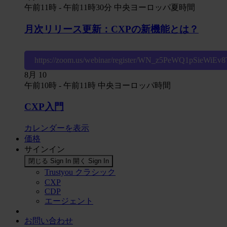
午前11時
-
午前11時30分
中央ヨーロッパ夏時間
月次リリース更新：CXPの新機能とは？
https://zoom.us/webinar/register/WN_z5PeWQ1pSieWiE
8月
10
午前10時
-
午前11時
中央ヨーロッパ時間
CXP入門
カレンダーを表示
価格
サインイン
閉じる Sign In
開く Sign In
Trustyou クラシック
CXP
CDP
エージェント
お問い合わせ