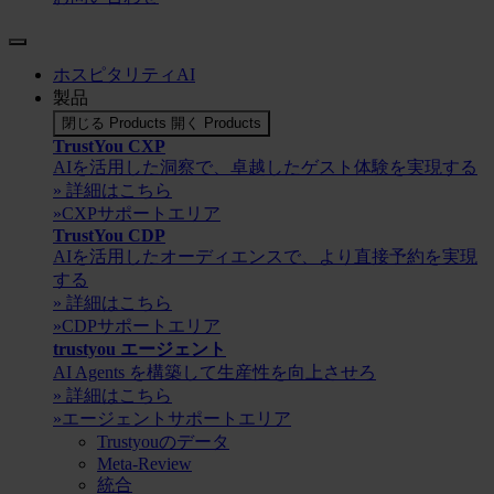
ホスピタリティAI
製品
閉じる Products
開く Products
TrustYou CXP
AIを活用した洞察で、卓越したゲスト体験を実現する
» 詳細はこちら
»CXPサポートエリア
TrustYou CDP
AIを活用したオーディエンスで、より直接予約を実現
する
» 詳細はこちら
»CDPサポートエリア
trustyou エージェント
AI Agents を構築して生産性を向上させろ
» 詳細はこちら
»エージェントサポートエリア
Trustyouのデータ
Meta-Review
統合