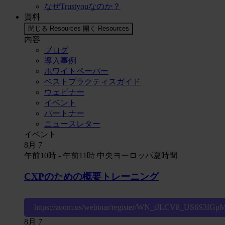
なぜTrustyouなのか？
資料
閉じる Resources
開く Resources
内容
ブログ
導入事例
ホワイトペーパー
ベストプラクティスガイド
ウェビナー
イベント
パートナー
ニュースレター
イベント
8月
7
午前10時
-
午前11時
中央ヨーロッパ夏時間
CXPのための概要トレーニング
https://zoom.us/webinar/register/WN_tJLCV8_US6S3fG
8月
7