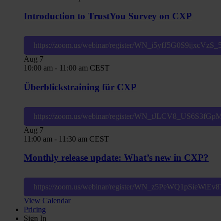
Introduction to TrustYou Survey on CXP
https://zoom.us/webinar/register/WN_i5yfJ5G0S9ijxcVzS
Aug
7
10:00 am
-
11:00 am
CEST
Überblickstraining für CXP
https://zoom.us/webinar/register/WN_tJLCV8_US6S3fG
Aug
7
11:00 am
-
11:30 am
CEST
Monthly release update: What’s new in CXP?
https://zoom.us/webinar/register/WN_z5PeWQ1pSieWiE
View Calendar
Pricing
Sign In