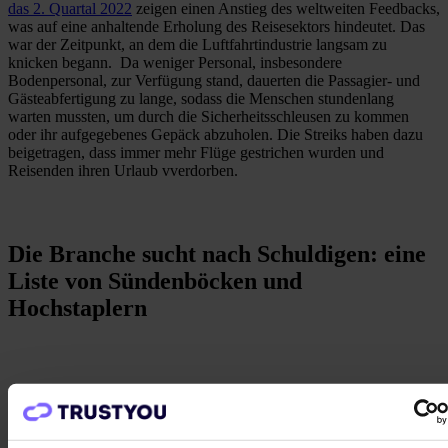
das 2. Quartal 2022
zeigen einen Anstieg des weltweiten Feedbacks,
was auf eine anhaltende Erholung des Reisesektors hindeutet. Das
war der Zeitpunkt, an dem die Luftfahrtindustrie langsam zu
knicken begann. Da weniger Personal, insbesondere
Bodenpersonal, zur Verfügung stand, dauerten die Passagier- und
Gästeabfertigung zu lange, sodass die Menschen stundenlang
warten mussten, um durch die Sicherheitsschleusen zu kommen
oder ihr aufgegebenes Gepäck abzuholen. Die Streiks haben dazu
beigetragen, dass immer mehr Flüge gestrichen wurden und
Reisenden ihren Urlaub vverdorben.
Die Branche sucht nach Schuldigen: eine
Liste von Sündenböcken und
Hochstaplern
Die als Flughafenchaos bezeichnete Situation ist nicht allein auf die
mangelnde Organisation der Flughäfen zurückzuführen. Auch die
Fluggesellschaften sind daran schuld. Interessanter zu verfolgen –