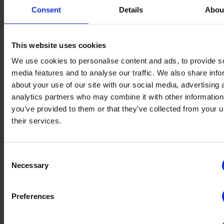
und wie ein Soap-Opera-Szenario – ist die Art und Weise, wie sich
Consent
Details
Abou
die Hauptakteure gegenseitig beschuldigen oder Sündenböcke zu
finden versuchen, um Probleme zu vertuschen die seit vielen Jahren
existieren und so die Verantwortung zu vermeiden.
This website uses cookies
Die Fluggesellschaften
beschuldigen die Flughäfen, nicht
genügend Bodenpersonal zu haben.
We use cookies to personalise content and ads, to provide s
Die Flughäfen
beschuldigen die Fluggesellschaften, nicht
genug Personal einzustellen.
media features and to analyse our traffic. We also share info
Die Flughäfen glauben, dass
der Tik-Tok-Trend
die Ursache
about your use of our site with our social media, advertising 
für einen Teil des Chaos sein könnte: ein virales Video mit
analytics partners who may combine it with other information
einem “Reise-Hack”, mit dem man Warteschlangen umgehen
kann, indem man sich als behindert ausgibt oder
you’ve provided to them or that they’ve collected from your u
gesundheitliche Probleme vorspielt. Der Flughafen Heathrow
their services.
hat behauptet, dass seit der Pandemie mehr Menschen
besondere Hilfe benötigen.
Passagiere
, die versuchen, zu viele Flüssigkeiten
mitzunehmen, werden ebenfalls für die langen
Consent
Warteschlangen bei der Sicherheitskontrolle verantwortlich
Necessary
Selection
gemacht.
Preferences
Die Auswirkungen auf die Reiselust