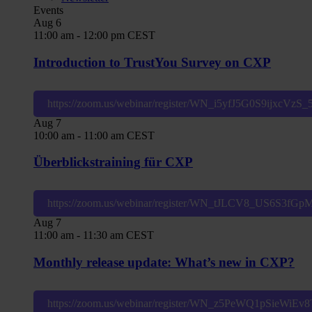
Events
Aug
6
11:00 am
-
12:00 pm
CEST
Introduction to TrustYou Survey on CXP
https://zoom.us/webinar/register/WN_i5yfJ5G0S9ijxcVzS
Aug
7
10:00 am
-
11:00 am
CEST
Überblickstraining für CXP
https://zoom.us/webinar/register/WN_tJLCV8_US6S3fG
Aug
7
11:00 am
-
11:30 am
CEST
Monthly release update: What’s new in CXP?
https://zoom.us/webinar/register/WN_z5PeWQ1pSieWiE