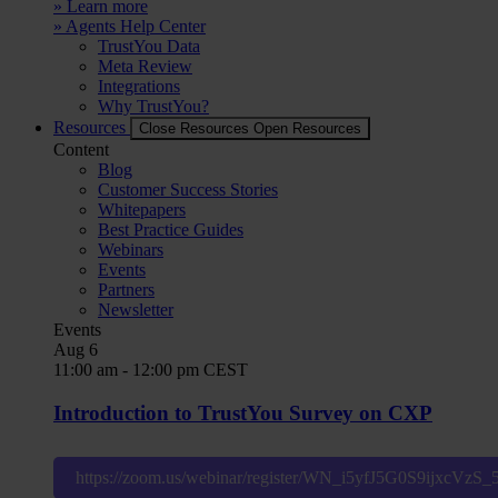
» Learn more
» Agents Help Center
TrustYou Data
Meta Review
Integrations
Why TrustYou?
Resources
Close Resources
Open Resources
Content
Blog
Customer Success Stories
Whitepapers
Best Practice Guides
Webinars
Events
Partners
Newsletter
Events
Aug
6
11:00 am
-
12:00 pm
CEST
Introduction to TrustYou Survey on CXP
https://zoom.us/webinar/register/WN_i5yfJ5G0S9ijxcVzS