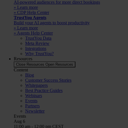
AI-powered audiences for more direct bookings
» Learn more
» CDP Help Center
TrustYou Agents
Build your AI agents to boost productivity
» Learn more
» Agents Help Center
TrustYou Data
Meta Review
Integrations
Why TrustYou?
Resources
Close Resources
Open Resources
Content
Blog
Customer Success Stories
Whitepapers
Best Practice Guides
Webinars
Events
Partners
Newsletter
Events
Aug
6
11:00 am
-
12:00 pm
CEST