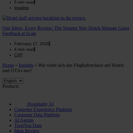
5
min read
Insights
One Inbox, Every Review: The Smarter Way Hotels Manage Guest
Feedback at Scale
February 17, 2026
4
min read
CXP
Home
»
Insights
»
Wie wirkt sich das Flughafenchaos auf Hotels
und OTAs aus?
Products
Hospitality AI
Customer Experience Platform
Customer Data Platform
AI Agents
TrustYou Data
Meta Review