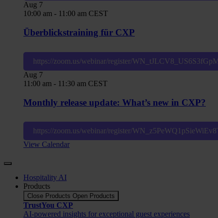
Aug
7
10:00 am
-
11:00 am
CEST
Überblickstraining für CXP
https://zoom.us/webinar/register/WN_tJLCV8_US6S3fG
Aug
7
11:00 am
-
11:30 am
CEST
Monthly release update: What’s new in CXP?
https://zoom.us/webinar/register/WN_z5PeWQ1pSieWiE
View Calendar
Hospitality AI
Products
Close Products
Open Products
TrustYou CXP
AI-powered insights for exceptional guest experiences