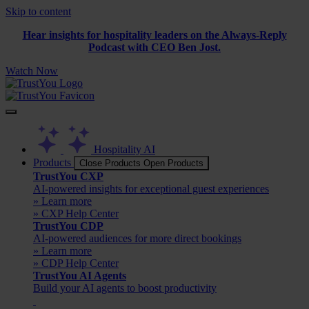
Skip to content
Hear insights for hospitality leaders on the Always-Reply
Podcast with CEO Ben Jost.
Watch Now
Hospitality AI
Products
Close Products
Open Products
TrustYou CXP
AI-powered insights for exceptional guest experiences
» Learn more
» CXP Help Center
TrustYou CDP
AI-powered audiences for more direct bookings
» Learn more
» CDP Help Center
TrustYou AI Agents
Build your AI agents to boost productivity