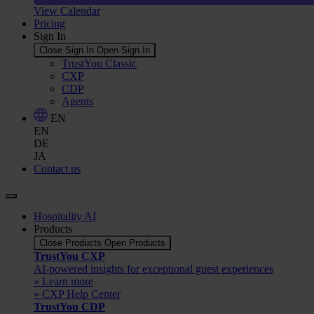
View Calendar
Pricing
Sign In
Close Sign In
Open Sign In
TrustYou Classic
CXP
CDP
Agents
EN
EN
DE
JA
Contact us
Hospitality AI
Products
Close Products
Open Products
TrustYou CXP
AI-powered insights for exceptional guest experiences
» Learn more
» CXP Help Center
TrustYou CDP