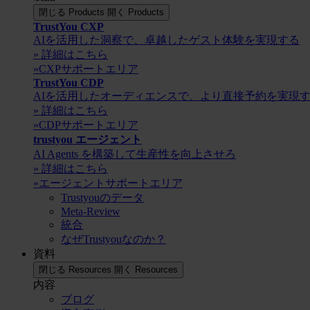
閉じる Products
開く Products
TrustYou CXP
AIを活用した洞察で、卓越したゲスト体験を実現する
» 詳細はこちら
»CXPサポートエリア
TrustYou CDP
AIを活用したオーディエンスで、より直接予約を実現
» 詳細はこちら
»CDPサポートエリア
trustyou エージェント
AI Agents を構築して生産性を向上させろ
» 詳細はこちら
»エージェントサポートエリア
Trustyouのデータ
Meta-Review
統合
なぜTrustyouなのか？
資料
閉じる Resources
開く Resources
内容
ブログ