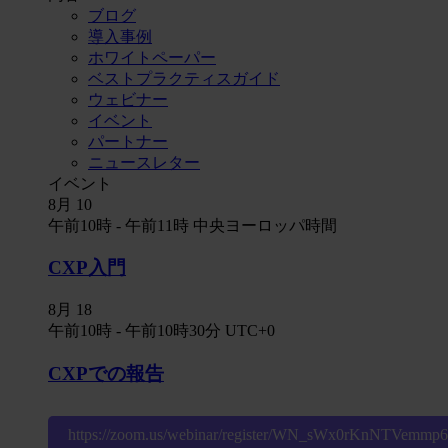
ブログ
導入事例
ホワイトペーパー
ベストプラクティスガイド
ウェビナー
イベント
パートナー
ニュースレター
イベント
8月
10
午前10時
-
午前11時
中央ヨーロッパ時間
CXP入門
8月
18
午前10時
-
午前10時30分
UTC+0
CXPでの報告
https://zoom.us/webinar/register/WN_sWx0rKnNTVemm