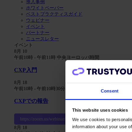
導入事例
ホワイトペーパー
ベストプラクティスガイド
ウェビナー
イベント
パートナー
ニュースレター
イベント
8月
10
午前10時
-
午前11時
中央ヨーロッパ時間
CXP入門
8月
18
午前10時
-
午前10時30分
UTC+0
Consent
CXPでの報告
This website uses cookies
https://zoom.us/webinar/register/WN_sWx0rKnNTVemm
We use cookies to personalis
information about your use of
8月
18