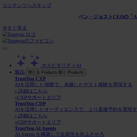
コンテンツへスキップ
ベン・ジョストCEOの「AL
今すぐ見る
ホスピタリティAI
製品
閉じる Products
開く Products
TrustYou CXP
AIを活用した洞察で、卓越したゲスト体験を実現する
» 詳細はこちら
»CXPサポートエリア
TrustYou CDP
AIを活用したオーディエンスで、より直接予約を実現
» 詳細はこちら
»CDPサポートエリア
TrustYou AI Agents
AI Agents を構築して生産性を向上させろ