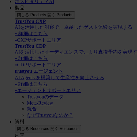
ホスピタリティAI
製品
閉じる Products
開く Products
TrustYou CXP
AIを活用した洞察で、卓越したゲスト体験を実現する
» 詳細はこちら
»CXPサポートエリア
TrustYou CDP
AIを活用したオーディエンスで、より直接予約を実現
» 詳細はこちら
»CDPサポートエリア
trustyou エージェント
AI Agents を構築して生産性を向上させろ
» 詳細はこちら
»エージェントサポートエリア
Trustyouのデータ
Meta-Review
統合
なぜTrustyouなのか？
資料
閉じる Resources
開く Resources
内容