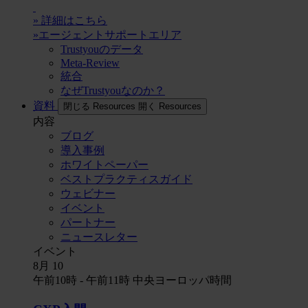
» 詳細はこちら
»エージェントサポートエリア
Trustyouのデータ
Meta-Review
統合
なぜTrustyouなのか？
資料
閉じる Resources
開く Resources
内容
ブログ
導入事例
ホワイトペーパー
ベストプラクティスガイド
ウェビナー
イベント
パートナー
ニュースレター
イベント
8月
10
午前10時
-
午前11時
中央ヨーロッパ時間