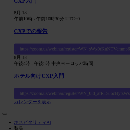
CXP入門
8月
18
午前10時
-
午前10時30分
UTC+0
CXPでの報告
https://zoom.us/webinar/register/WN_sWx0rKnNTVemm
8月
18
午後4時
-
午後5時
中央ヨーロッパ時間
ホテル向けCXP入門
https://zoom.us/webinar/register/WN_0ld_afR1SJ6cBytz
カレンダーを表示
ホスピタリティAI
製品