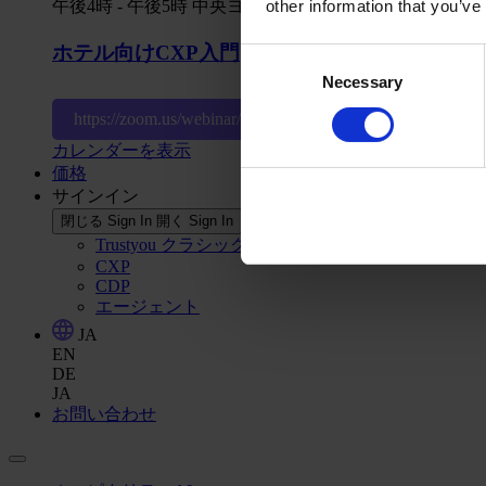
other information that you’ve
午後4時
-
午後5時
中央ヨーロッパ時間
ホテル向けCXP入門
Consent
Necessary
Selection
https://zoom.us/webinar/register/WN_0ld_afR1SJ6cBytz
カレンダーを表示
価格
サインイン
閉じる Sign In
開く Sign In
Trustyou クラシック
CXP
CDP
エージェント
JA
EN
DE
JA
お問い合わせ