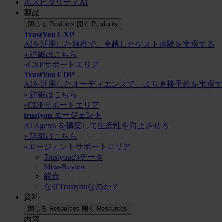
ホスピタリティAI
製品
閉じる Products
開く Products
TrustYou CXP
AIを活用した洞察で、卓越したゲスト体験を実現する
» 詳細はこちら
»CXPサポートエリア
TrustYou CDP
AIを活用したオーディエンスで、より直接予約を実現
» 詳細はこちら
»CDPサポートエリア
trustyou エージェント
AI Agents を構築して生産性を向上させろ
» 詳細はこちら
»エージェントサポートエリア
Trustyouのデータ
Meta-Review
統合
なぜTrustyouなのか？
資料
閉じる Resources
開く Resources
内容