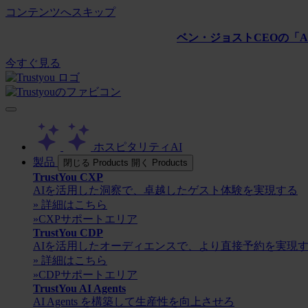
コンテンツへスキップ
ベン・ジョストCEOの「AL
今すぐ見る
ホスピタリティAI
製品
閉じる Products
開く Products
TrustYou CXP
AIを活用した洞察で、卓越したゲスト体験を実現する
» 詳細はこちら
»CXPサポートエリア
TrustYou CDP
AIを活用したオーディエンスで、より直接予約を実現
» 詳細はこちら
»CDPサポートエリア
TrustYou AI Agents
AI Agents を構築して生産性を向上させろ