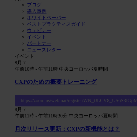
ブログ
導入事例
ホワイトペーパー
ベストプラクティスガイド
ウェビナー
イベント
パートナー
ニュースレター
イベント
8月
7
午前10時
-
午前11時
中央ヨーロッパ夏時間
CXPのための概要トレーニング
https://zoom.us/webinar/register/WN_tJLCV8_US6S3fG
8月
7
午前11時
-
午前11時30分
中央ヨーロッパ夏時間
月次リリース更新：CXPの新機能とは？