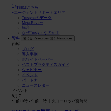
» 詳細はこちら
»エージェントサポートエリア
Trustyouのデータ
Meta-Review
統合
なぜTrustyouなのか？
資料
閉じる Resources
開く Resources
内容
ブログ
導入事例
ホワイトペーパー
ベストプラクティスガイド
ウェビナー
イベント
パートナー
ニュースレター
イベント
8月
7
午前10時
-
午前11時
中央ヨーロッパ夏時間