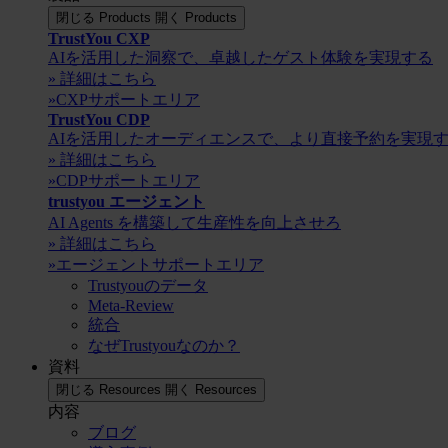
閉じる Products
開く Products
TrustYou CXP
AIを活用した洞察で、卓越したゲスト体験を実現する
» 詳細はこちら
»CXPサポートエリア
TrustYou CDP
AIを活用したオーディエンスで、より直接予約を実現
» 詳細はこちら
»CDPサポートエリア
trustyou エージェント
AI Agents を構築して生産性を向上させろ
» 詳細はこちら
»エージェントサポートエリア
Trustyouのデータ
Meta-Review
統合
なぜTrustyouなのか？
資料
閉じる Resources
開く Resources
内容
ブログ