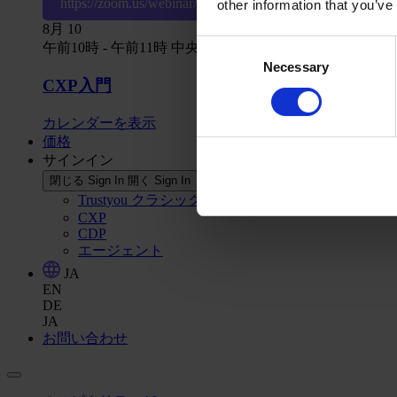
https://zoom.us/webinar/register/WN_z5PeWQ1pSieWiE
other information that you’ve
8月
10
Consent
午前10時
-
午前11時
中央ヨーロッパ時間
Necessary
Selection
CXP入門
カレンダーを表示
価格
サインイン
閉じる Sign In
開く Sign In
Trustyou クラシック
CXP
CDP
エージェント
JA
EN
DE
JA
お問い合わせ