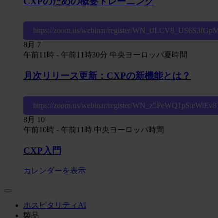
CXPのための概要トレーニング
https://zoom.us/webinar/register/WN_tJLCV8_US6S3fG
8月
7
午前11時
-
午前11時30分
中央ヨーロッパ夏時間
月次リリース更新：CXPの新機能とは？
https://zoom.us/webinar/register/WN_z5PeWQ1pSieWiE
8月
10
午前10時
-
午前11時
中央ヨーロッパ時間
CXP入門
カレンダーを表示
ホスピタリティAI
製品