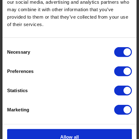
our social media, advertising and analytics partners who
may combine it with other information that you’ve
本調査では、OTA市場におけるブッキング・ホールディン
グスの支配的地位（71.1%のシェア）と、デジタル化が進む
provided to them or that they’ve collected from your use
中でホテルがインターネット予約プラットフォームを利用す
of their services.
る傾向が強まっている点を強調している。さらに、OTAが
ホテリエに与える運営面・価格の課題、そしてOTAとホテ
リエの関係を再調整するための公正なデジタルルールの必要
Consent
性を指摘している。
当ブログ
CUSTOMER DATA
Necessary
Selection
PLATTFORMが、サードパーティの予約プラットフォームへ
の依存を最小限に抑えるために何ができるのか、詳しく知る
ために。.
Preferences
ホテルにおける障がいへの配慮
Statistics
障害を持つゲストのニーズに対応することは、EMEA地域の
ホテルにとって依然として譲れない要素だ。 欧州アクセシ
ビリティ法（EAA）は、様々な製品やサービスに対するア
Marketing
クセシビリティ要件を義務付ける重要なEU指令であり、ホ
テリエに大きな影響を与える。2025年までに完全施行される
予定のEAAは、国連障害者権利条約の原則に沿い、障害を
持つ個人に対する製品・サービスのアクセシビリティ向上を
Allow all