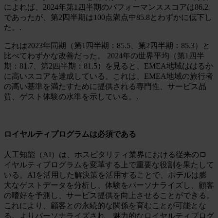
によれば、2024年第1四半期のパフォーマンススコアは86.2
であったが、第2四半期は100点満点中85.8とわずかに低下し
た。.
これは2023年同期（第1四半期：85.5、第2四半期：85.3）と
比べてわずかな改善だった。 2024年の世界平均（第1四半
期：81.7、第2四半期：81.5）を見ると、EMEA地域ははるか
に高いスコアを達成している。これは、EMEA地域の旅行者
の高い基準を満たすために提供される専門性、サービス品
質、ゲスト体験の水準を示している。.
ロイヤルティプログラムは必須である
人工知能（AI）は、ホスピタリティ業界における従来のロ
イヤルティプログラムを変革する上で重要な役割を果たして
いる。AIを活用した解決策を活用することで、ホテルは膨
大なゲストデータを分析し、体験をパーソナライズし、顧客
の嗜好を予測し、サービス提供を向上させることができる。
これにより、顧客との永続的な関係を育むことが可能とな
る。よりパーソナライズされ、魅力的なロイヤルティプログ