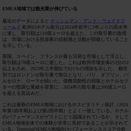
EMEA地域では観光業が伸びている
最近のデータによると
クッシュマン・アンド・ウェイクフ
ィールド
欧州のホテル取引は2024年前半に5年ぶりの高水準
に達し、取引額は116億ユーロを超えた。この取引量の急増
は、市場における投資家の信頼感と活動が回復していること
を示している。.
英国、スペイン、フランスが最も活発な市場として浮上し、
取引額は78億ユーロに達した。これは欧州市場全体の3分の2
以上を占め、2023年上半期比で621％の増加を示した。 都市
別ではロンドンが取引量で首位となり、パリ、ダブリン、バ
ルセロナ、ローマが続いた。債務流動性の回復とホテルセク
ターの堅調な業績を背景に、2024年の取引量は200億ユーロ
を超える見込みだ。.
これは最新のEMEA地域におけるホスピタリティ統計（2024
年第1四半期および第2四半期）とよく一致している。ホテル
のパフォーマンスがゲストにどう認識されているか、そして
EMEA地域全体での体験が非常に良好であることが示されて
いる。TrustyouのEMEA地域向けパフォーマンススコア分析