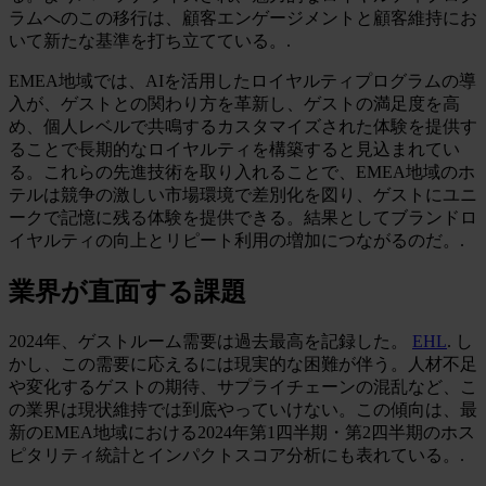
ラムへのこの移行は、顧客エンゲージメントと顧客維持にお
いて新たな基準を打ち立てている。.
EMEA地域では、AIを活用したロイヤルティプログラムの導
入が、ゲストとの関わり方を革新し、ゲストの満足度を高
め、個人レベルで共鳴するカスタマイズされた体験を提供す
ることで長期的なロイヤルティを構築すると見込まれてい
る。これらの先進技術を取り入れることで、EMEA地域のホ
テルは競争の激しい市場環境で差別化を図り、ゲストにユニ
ークで記憶に残る体験を提供できる。結果としてブランドロ
イヤルティの向上とリピート利用の増加につながるのだ。.
業界が直面する課題
2024年、ゲストルーム需要は過去最高を記録した。
EHL
. し
かし、この需要に応えるには現実的な困難が伴う。人材不足
や変化するゲストの期待、サプライチェーンの混乱など、こ
の業界は現状維持では到底やっていけない。この傾向は、最
新のEMEA地域における2024年第1四半期・第2四半期のホス
ピタリティ統計とインパクトスコア分析にも表れている。.