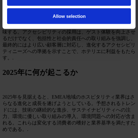
目指すものである。.
ホテリエにとって、EAAへの準拠は、ウェブサイト、モバ
Allow selection
イルアプリ、セルフサービス端末、決済システムといったデ
ジタル提供物をアクセシビリティ基準に適合させることを意
味する。アクセシビリティの採用は、ゲスト体験を向上させ
るだけでなく、包括性と社会的責任への取り組みを強調し、
最終的にはより広い顧客層に対応し、進化するアクセシビリ
ティニーズへの準拠を示すことで、ホテリエに利益をもたら
す。.
2025年に何が起こるか
2025年を見据えると、EMEA地域のホスピタリティ業界はさ
らなる進化と成長を遂げようとしている。予想されるトレン
ドには、技術の継続的な進歩、サステイナビリティへの注
力、環境に優しい取り組みの導入、環境問題への対応が含ま
れる。これらは変化する消費者の嗜好と業界基準を満たすた
めである。.