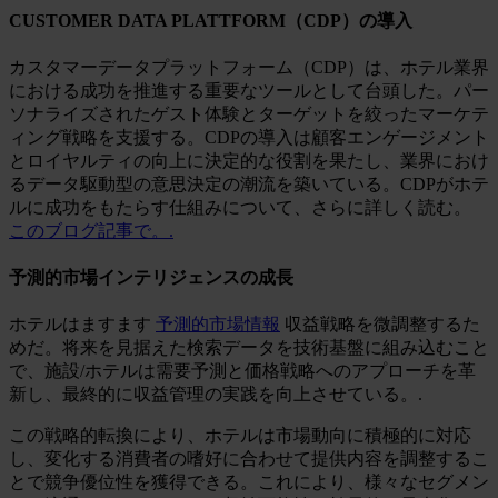
CUSTOMER DATA PLATTFORM（CDP）の導入
カスタマーデータプラットフォーム（CDP）は、ホテル業界
における成功を推進する重要なツールとして台頭した。パー
ソナライズされたゲスト体験とターゲットを絞ったマーケテ
ィング戦略を支援する。CDPの導入は顧客エンゲージメント
とロイヤルティの向上に決定的な役割を果たし、業界におけ
るデータ駆動型の意思決定の潮流を築いている。CDPがホテ
ルに成功をもたらす仕組みについて、さらに詳しく読む。
このブログ記事で。.
予測的市場インテリジェンスの成長
ホテルはますます
予測的市場情報
収益戦略を微調整するた
めだ。将来を見据えた検索データを技術基盤に組み込むこと
で、施設/ホテルは需要予測と価格戦略へのアプローチを革
新し、最終的に収益管理の実践を向上させている。.
この戦略的転換により、ホテルは市場動向に積極的に対応
し、変化する消費者の嗜好に合わせて提供内容を調整するこ
とで競争優位性を獲得できる。これにより、様々なセグメン