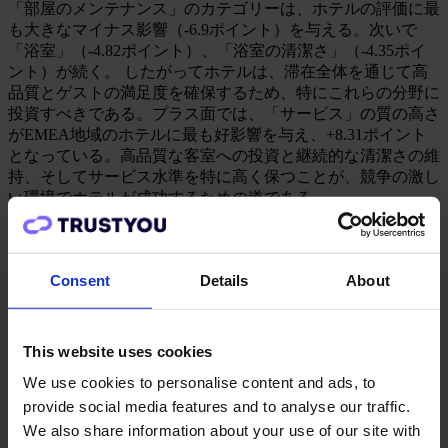
「部屋のメンテナンス」のカテゴリーは、ホテルの評価に最
も大きなマイナス影響（-6.9ポイント）を与える。次いで
「浴室」（-4.82ポイント）、「浴室の清潔さ」（-4.35ポイ
ント）が続く。 したがってホテルは、滞在全体を通じて高
品質とゲストの満足度を確保するため、特にこれらの分野に
投資すべきである。プラス面では、「サービス」の質の高さ
がEMEA地域のホテルに最も好影響を与え、+8.31ポイント
となっている。高品質な客室への投資と継続的な清潔さの維
持、そしてサービス水準を特に高く保つことが、競争の激し
い環境でホテルが成功するための道である。.
第三者の予約プラットフォームへの依存
Consent
Details
About
EMEA地域のホテルが直面する継続的な課題の一つは、第三
者の予約プラットフォームへの依存である。これは最近確認
This website uses cookies
されたように、
ホットレックホテル流通調査2024
. この調査
はOTAの影響力が増していることを示しており、特に過去
We use cookies to personalise content and ads, to
10年間で平均10%の市場シェア拡大が顕著だ。直接予約は減
provide social media features and to analyse our traffic.
少傾向にあり、特に中小ホテルでは販売と予約において
We also share information about your use of our site with
OTAへの依存度が高いことが明らかになった。.