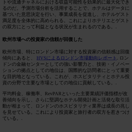
トや流通チャネルにおける収益可能性を効果的に最大化でき
るのだ。予測市場分析を活用することで、ホテルはデータに
基づいた意思決定を行い、事業成長を促進し、ホテルゲスト
満足度を全体的に高められる。これによりホテリエとゲスト
の双方にとって利益となる状況が生まれるのである。.
欧州市場への投資家の信頼が回復した
欧州市場、特にロンドン市場に対する投資家の信頼感は回復
傾向にあると、
HVSによるロンドン市場動向レポート
. ロン
ドンの金融センターとしての強い影響力と、技術・イノベー
ションの拠点としての地位は、国際的な訪問者にとって重要
な目的地となっている。これが、ホスピタリティとホテル投
資の分野で主要な市場としての地位に貢献している。.
平均料金、稼働率、RevPARといった主要業績評価指標が改
善傾向を示し、さらに堅調なホテル開発計画と活発な取引活
動が相まって、ロンドンのホスピタリティ業界は成長の兆し
を見せている。これにより投資家と旅行者の双方を惹きつけ
ている。.