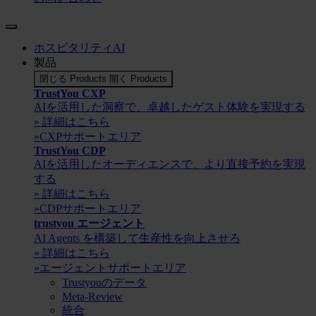
ホスピタリティAI
製品
閉じる Products
開く Products
TrustYou CXP
AIを活用した洞察で、卓越したゲスト体験を実現する
» 詳細はこちら
»CXPサポートエリア
TrustYou CDP
AIを活用したオーディエンスで、より直接予約を実現
する
» 詳細はこちら
»CDPサポートエリア
trustyou エージェント
AI Agents を構築して生産性を向上させろ
» 詳細はこちら
»エージェントサポートエリア
Trustyouのデータ
Meta-Review
統合