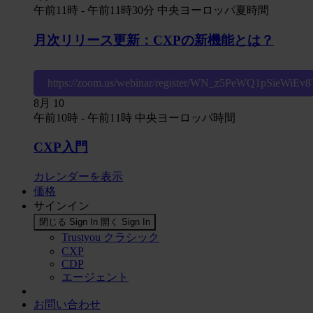
午前11時
-
午前11時30分
中央ヨーロッパ夏時間
月次リリース更新：CXPの新機能とは？
https://zoom.us/webinar/register/WN_z5PeWQ1pSieWiE
8月
10
午前10時
-
午前11時
中央ヨーロッパ時間
CXP入門
カレンダーを表示
価格
サインイン
閉じる Sign In
開く Sign In
Trustyou クラシック
CXP
CDP
エージェント
お問い合わせ