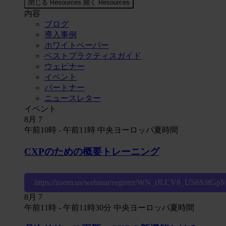
閉じる Resources
開く Resources
内容
ブログ
導入事例
ホワイトペーパー
ベストプラクティスガイド
ウェビナー
イベント
パートナー
ニュースレター
イベント
8月
7
午前10時
-
午前11時
中央ヨーロッパ夏時間
CXPのための概要トレーニング
https://zoom.us/webinar/register/WN_tJLCV8_US6S3fG
8月
7
午前11時
-
午前11時30分
中央ヨーロッパ夏時間