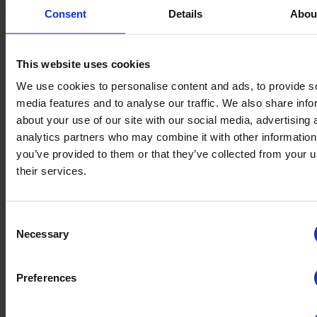
ら送られてくるアンケートだ。ベビーブーマー世
Consent
Details
Abou
代とX世代は、ホテルから送られてくるアンケー
トに回答するか、ExpediaやHotels.comに直接書き
込むことを好む。.
This website uses cookies
We use cookies to personalise content and ads, to provide s
media features and to analyse our traffic. We also share info
#4 アンケートを送るのにどんな手段を
about your use of our site with our social media, advertising 
analytics partners who may combine it with other information
使っているのか？
you’ve provided to them or that they’ve collected from your u
their services.
年齢層によって、アンケートを受け取る方法の好みが異な
る。これは回答数に影響する可能性が高い。配信方法をカス
Consent
タマイズできるなら、年配の旅行者にはメールでアンケート
Necessary
Selection
を送るようにする。若い客層は、SMSでアンケートを受け取
った場合、feedbackを残す可能性が高い。.
Preferences
40～65歳の旅行者のうち、ホテルがメールでアンケートを送
った場合にクチコミを残す割合は83%である。これに対し、