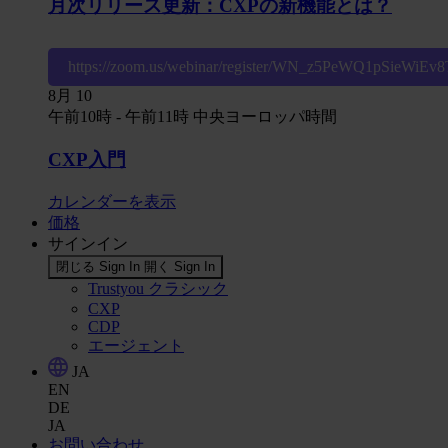
月次リリース更新：CXPの新機能とは？
https://zoom.us/webinar/register/WN_z5PeWQ1pSieWiE
8月
10
午前10時
-
午前11時
中央ヨーロッパ時間
CXP入門
カレンダーを表示
価格
サインイン
閉じる Sign In
開く Sign In
Trustyou クラシック
CXP
CDP
エージェント
JA
EN
DE
JA
お問い合わせ