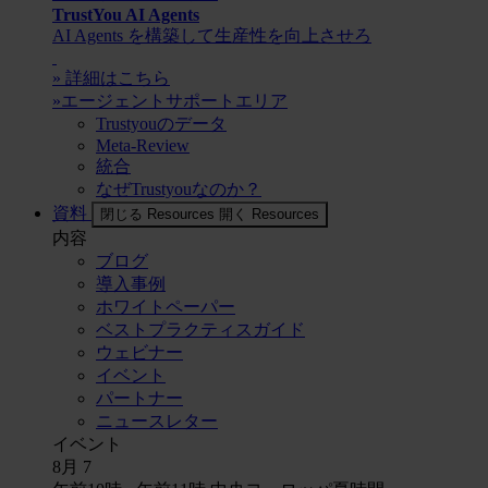
TrustYou AI Agents
AI Agents を構築して生産性を向上させろ
» 詳細はこちら
»エージェントサポートエリア
Trustyouのデータ
Meta-Review
統合
なぜTrustyouなのか？
資料
閉じる Resources
開く Resources
内容
ブログ
導入事例
ホワイトペーパー
ベストプラクティスガイド
ウェビナー
イベント
パートナー
ニュースレター
イベント
8月
7