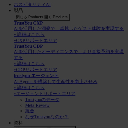
ホスピタリティAI
製品
閉じる Products
開く Products
TrustYou CXP
AIを活用した洞察で、卓越したゲスト体験を実現する
» 詳細はこちら
»CXPサポートエリア
TrustYou CDP
AIを活用したオーディエンスで、より直接予約を実現
する
» 詳細はこちら
»CDPサポートエリア
trustyou エージェント
AI Agents を構築して生産性を向上させろ
» 詳細はこちら
»エージェントサポートエリア
Trustyouのデータ
Meta-Review
統合
なぜTrustyouなのか？
資料