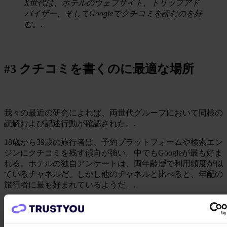
X世代は、ホテルのウェブサイト、トリップアド
バイザー、そしてGoogleでクチコミを読むのを好
む。.
#3 クチコミを書くのに最適な場所
我々の最近の研究によれば、両世代グループにおいて同様の
読解および記述行動が確認された。.
18歳から39歳の旅行者は、予約プラットフォームや検索エン
ジンにクチコミを残す傾向が強い。中でもGoogleが最も好ま
れる。ホテルの独自アンケートは、両年齢層で利用頻度が似
ているチャネルだ。しかし他のチャネルと比べると、年配の
旅行者に最も好まれているようだ。.
ミレニアル世代とZ世代がクチコミを書く最も一
般的な手段は、Google、Booking.com、ホテルか