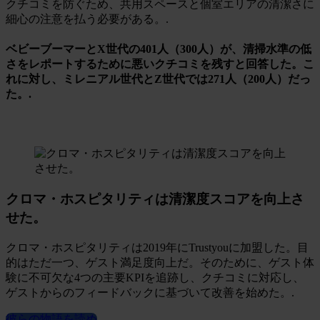
クチコミを防ぐため、共用スペースと個室エリアの清潔さに
細心の注意を払う必要がある。.
ベビーブーマーとX世代の401人（300人）が、清掃水準の低
さをレポートするために悪いクチコミを残すと回答した。こ
れに対し、ミレニアル世代とZ世代では271人（200人）だっ
た。.
クロマ・ホスピタリティは清潔度スコアを向上さ
せた。
クロマ・ホスピタリティは2019年にTrustyouに加盟した。目
的はただ一つ、ゲスト満足度向上だ。そのために、ゲスト体
験に不可欠な4つの主要KPIを追跡し、クチコミに対応し、
ゲストからのフィードバックに基づいて改善を始めた。.
彼らの物語を読め