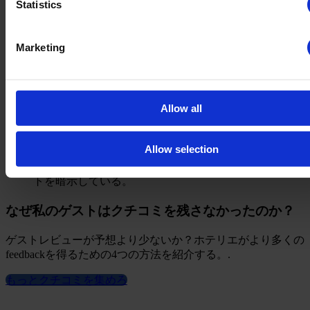
若い世代では49%である。.
Statistics
Marketing
若い世代の331人（33%）は、年配世代の121人（12%）と比
べて、アンケートをテキストメッセージで受け取ることを好
む。.
Allow all
Allow selection
なぜ私のゲストはクチコミを残さなかったのか？
ゲストレビューが予想より少ないか？ホテリエがより多くの
feedbackを得るための4つの方法を紹介する。.
もっとクチコミを集めろ