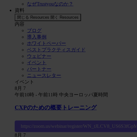
なぜTrustyouなのか？
資料
閉じる Resources
開く Resources
内容
ブログ
導入事例
ホワイトペーパー
ベストプラクティスガイド
ウェビナー
イベント
パートナー
ニュースレター
イベント
8月
7
午前10時
-
午前11時
中央ヨーロッパ夏時間
CXPのための概要トレーニング
https://zoom.us/webinar/register/WN_tJLCV8_US6S3fG
8月
7