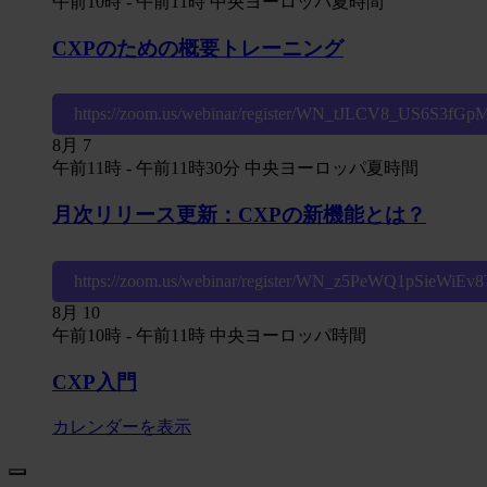
午前10時
-
午前11時
中央ヨーロッパ夏時間
CXPのための概要トレーニング
https://zoom.us/webinar/register/WN_tJLCV8_US6S3fG
8月
7
午前11時
-
午前11時30分
中央ヨーロッパ夏時間
月次リリース更新：CXPの新機能とは？
https://zoom.us/webinar/register/WN_z5PeWQ1pSieWiE
8月
10
午前10時
-
午前11時
中央ヨーロッパ時間
CXP入門
カレンダーを表示