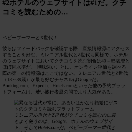
#2ホテルのウェブサイトは#1だ。クチ
コミを読むための…
ベビーブーマーとX世代！
彼らはフィードバックを確認する際、直接情報源にアクセス
することを好む。ミレニアル世代とZ世代も同様で、ホテル
のウェブサイトにおいてクチコミを読む割合は40～65歳層と
ほぼ同水準だ。 興味深いことに、オンライン評価を調べる
際の第一の情報源はここではない。ミレニアル世代とZ世代
（18～39歳）が最も好むチャネルはGoogleだ。
Booking.com、Expedia、Hotels.comといった他の予約プラッ
トフォームは、若い旅行者層の間でより人気がある。.
ミレニアル世代とZ世代がクチコミを読むのに最
もよく使うのは、Google、ホテルのウェブサイ
ト、そしてHotels.comだ。ベビーブーマー世代と