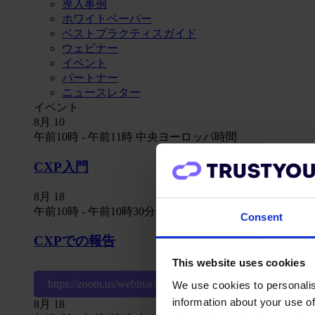
導入事例
ホワイトペーパー
ベストプラクティスガイド
ウェビナー
イベント
パートナー
ニュースレター
イベント
8月
10
午前10時
-
午前11時
中央ヨーロッパ時間
CXP入門
8月
18
午前10時
-
午前10時30分
UTC+0
Consent
CXPでの報告
This website uses cookies
https://zoom.us/webinar/register/WN_sWx0rKnNTVemm
We use cookies to personalis
information about your use of
8月
18