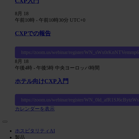
CXP入門
8月
18
午前10時
-
午前10時30分
UTC+0
CXPでの報告
https://zoom.us/webinar/register/WN_sWx0rKnNTVemm
8月
18
午後4時
-
午後5時
中央ヨーロッパ時間
ホテル向けCXP入門
https://zoom.us/webinar/register/WN_0ld_afR1SJ6cBytz
カレンダーを表示
ホスピタリティAI
製品