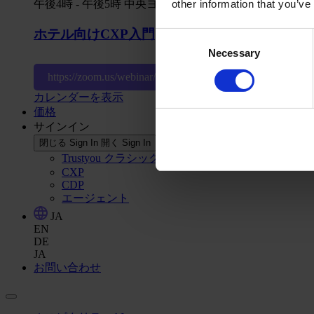
other information that you’ve
午後4時
-
午後5時
中央ヨーロッパ時間
ホテル向けCXP入門
Consent
Necessary
Selection
https://zoom.us/webinar/register/WN_0ld_afR1SJ6cBytz
カレンダーを表示
価格
サインイン
閉じる Sign In
開く Sign In
Trustyou クラシック
CXP
CDP
エージェント
JA
EN
DE
JA
お問い合わせ