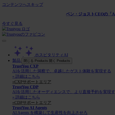
コンテンツへスキップ
ベン・ジョストCEOの「AL
今すぐ見る
ホスピタリティAI
製品
閉じる Products
開く Products
TrustYou CXP
AIを活用した洞察で、卓越したゲスト体験を実現する
» 詳細はこちら
»CXPサポートエリア
TrustYou CDP
AIを活用したオーディエンスで、より直接予約を実現
» 詳細はこちら
»CDPサポートエリア
TrustYou AI Agents
AI Agents を構築して生産性を向上させろ