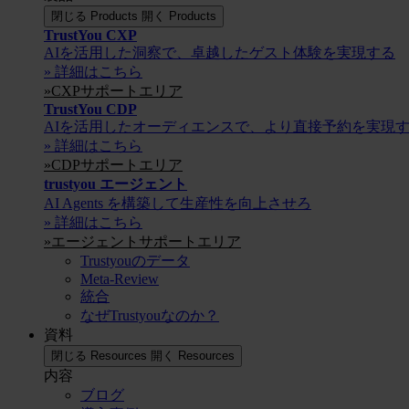
閉じる Products
開く Products
TrustYou CXP
AIを活用した洞察で、卓越したゲスト体験を実現する
» 詳細はこちら
»CXPサポートエリア
TrustYou CDP
AIを活用したオーディエンスで、より直接予約を実現
» 詳細はこちら
»CDPサポートエリア
trustyou エージェント
AI Agents を構築して生産性を向上させろ
» 詳細はこちら
»エージェントサポートエリア
Trustyouのデータ
Meta-Review
統合
なぜTrustyouなのか？
資料
閉じる Resources
開く Resources
内容
ブログ