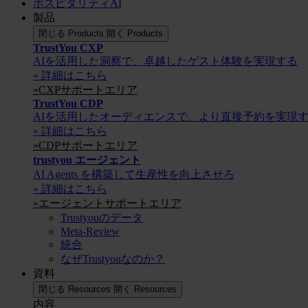
ホスピタリティAI
製品
閉じる Products
開く Products
TrustYou CXP
AIを活用した洞察で、卓越したゲスト体験を実現する
» 詳細はこちら
»CXPサポートエリア
TrustYou CDP
AIを活用したオーディエンスで、より直接予約を実現
» 詳細はこちら
»CDPサポートエリア
trustyou エージェント
AI Agents を構築して生産性を向上させろ
» 詳細はこちら
»エージェントサポートエリア
Trustyouのデータ
Meta-Review
統合
なぜTrustyouなのか？
資料
閉じる Resources
開く Resources
内容