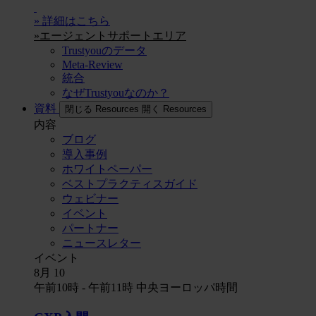
» 詳細はこちら
»エージェントサポートエリア
Trustyouのデータ
Meta-Review
統合
なぜTrustyouなのか？
資料
閉じる Resources
開く Resources
内容
ブログ
導入事例
ホワイトペーパー
ベストプラクティスガイド
ウェビナー
イベント
パートナー
ニュースレター
イベント
8月
10
午前10時
-
午前11時
中央ヨーロッパ時間