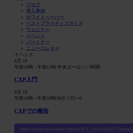
ブログ
導入事例
ホワイトペーパー
ベストプラクティスガイド
ウェビナー
イベント
パートナー
ニュースレター
イベント
8月
10
午前10時
-
午前11時
中央ヨーロッパ時間
CXP入門
8月
18
午前10時
-
午前10時30分
UTC+0
CXPでの報告
https://zoom.us/webinar/register/WN_sWx0rKnNTVemm