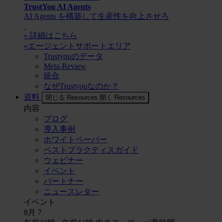
TrustYou AI Agents
AI Agents を構築して生産性を向上させろ
» 詳細はこちら
»エージェントサポートエリア
Trustyouのデータ
Meta-Review
統合
なぜTrustyouなのか？
資料
閉じる Resources
開く Resources
内容
ブログ
導入事例
ホワイトペーパー
ベストプラクティスガイド
ウェビナー
イベント
パートナー
ニュースレター
イベント
8月
7