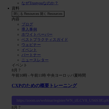
なぜTrustyouなのか？
資料
閉じる Resources
開く Resources
内容
ブログ
導入事例
ホワイトペーパー
ベストプラクティスガイド
ウェビナー
イベント
パートナー
ニュースレター
イベント
8月
7
午前10時
-
午前11時
中央ヨーロッパ夏時間
CXPのための概要トレーニング
https://zoom.us/webinar/register/WN_tJLCV8_US6S3fG
8月
7