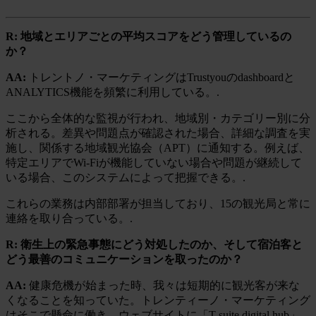
R: 地域とエリアごとの平均スコアをどう管理しているの
か？
AA:
トレントノ・マーケティングはTrustyouのdashboardと
ANALYTICS機能を頻繁に利用している。.
ここから全体的な監視が行われ、地域別・カテゴリー別に分
析される。差異や問題点が確認された場合、詳細な調査を実
施し、関係する地域観光協会（APT）に通知する。例えば、
特定エリアでWi-Fiが機能していない場合や問題が継続して
いる場合、このシステムによって把握できる。.
これらの業務は内部部署が担当しており、15の観光局と常に
連絡を取り合っている。.
R: 衛生上の緊急事態にどう対処したのか、そして宿泊客と
どう最善のコミュニケーションを取ったのか？
AA:
健康危機が始まった時、我々は短期的に観光客が来な
くなることを知っていた。トレンティーノ・マーケティング
はそこで懸命に働き、ウェブサイトに「T-suite digital hub」