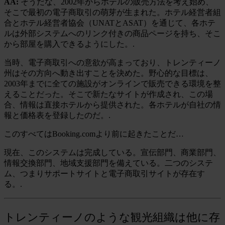
AA:
そうだな、2002年からホテルの販売方法を考え始め、
そこで最初の電子商取引の萌芽が生まれた。ホテル経営者組
合とホテル経営者協会（UNATとASAT）を通じて、各ホテ
ルは外部システムへのリンク付きの商品ページを持ち、そこ
から部屋を購入できるようにした。.
当時、電子商取引への意欲が高まっており、トレンティーノ
州はその方向へ動き出すことを決めた。野心的な目標は、
2003年までに全ての施設がオンラインで販売できる環境を整
えることだった。そこで新たなサイトが作成され、この場
合、情報は直接ホテルから提供された。各ホテルが自社の情
報と価格表を登録したのだ。.
このすべてはBooking.comより前に起きたことだ…
現在、このシステムは完成している。宣伝部門、商業部門、
情報交換部門、地域支援部門を備えている。二つのシステ
ム、つまりサポートサイトと電子商取引サイトが存在す
る。.
トレンティーノのような観光組織は他に存