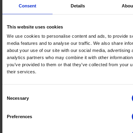
AA:
口コミの動向はますます重要になっている。インター
Consent
Details
Abou
ネットの初期には口コミは存在せず、その後トリップアドバ
イザーが登場して市場を席巻した。当時、ホテル経営者は窮
地に立たされ、そのサイト上のあらゆる評価が命綱だった。
その後、ブッキング・ドットコムが誕生し、こちらも口コミ
This website uses cookies
を主力戦力として活用しているが、トリップアドバイザーと
We use cookies to personalise content and ads, to provide s
は異なり認証済みレビューを採用している。 さらに後には
media features and to analyse our traffic. We also share info
Googleもこの分野に参入し、膨大なユーザーに包括的な情報
を提供し始めた。そこで我々の宿泊施設経営者からは、将来
about your use of our site with our social media, advertising 
の宿泊客に自施設の質をアピールする方法を模索してほしい
analytics partners who may combine it with other information
と要望があった。そこで我々は公開コンペを実施し、Visit
you’ve provided to them or that they’ve collected from your u
Trentinoと各宿泊施設のサイト双方で質を統合・表示するシ
their services.
ステムの提供を目指した。 Trustyouがこのコンペに勝利し、
我々や事業者にとって付加価値を生み出す重要なサービスと
なった。現在Trustyouは100%プラットフォームに完全に統合
Consent
され、3500施設向けのWidgetを提供している。これは組織化
Necessary
Selection
された地域だからこそ達成できたチームワークの成果だ。.
Trustyouのようなシステムを使うことで健全な競争が生まれ
Preferences
たのか？
AA:
そうだな、このシステムを使うのは確かに興味深く、