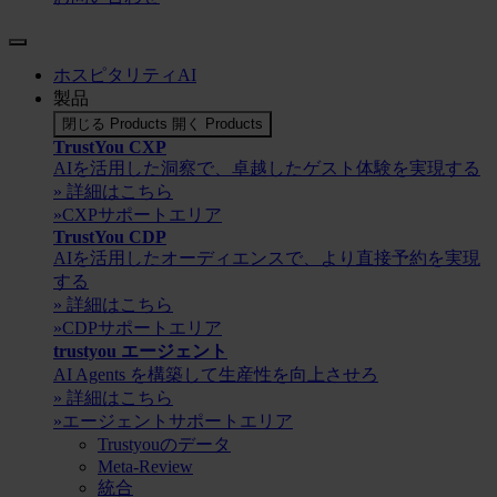
ホスピタリティAI
製品
閉じる Products
開く Products
TrustYou CXP
AIを活用した洞察で、卓越したゲスト体験を実現する
» 詳細はこちら
»CXPサポートエリア
TrustYou CDP
AIを活用したオーディエンスで、より直接予約を実現
する
» 詳細はこちら
»CDPサポートエリア
trustyou エージェント
AI Agents を構築して生産性を向上させろ
» 詳細はこちら
»エージェントサポートエリア
Trustyouのデータ
Meta-Review
統合