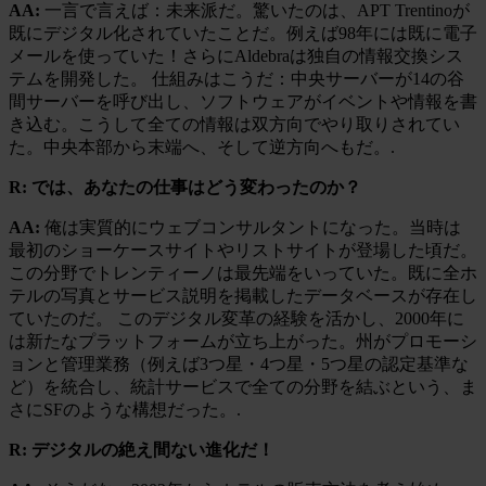
AA:
一言で言えば：未来派だ。驚いたのは、APT Trentinoが
既にデジタル化されていたことだ。例えば98年には既に電子
メールを使っていた！さらにAldebraは独自の情報交換シス
テムを開発した。 仕組みはこうだ：中央サーバーが14の谷
間サーバーを呼び出し、ソフトウェアがイベントや情報を書
き込む。こうして全ての情報は双方向でやり取りされてい
た。中央本部から末端へ、そして逆方向へもだ。.
R: では、あなたの仕事はどう変わったのか？
AA:
俺は実質的にウェブコンサルタントになった。当時は
最初のショーケースサイトやリストサイトが登場した頃だ。
この分野でトレンティーノは最先端をいっていた。既に全ホ
テルの写真とサービス説明を掲載したデータベースが存在し
ていたのだ。 このデジタル変革の経験を活かし、2000年に
は新たなプラットフォームが立ち上がった。州がプロモーシ
ョンと管理業務（例えば3つ星・4つ星・5つ星の認定基準な
ど）を統合し、統計サービスで全ての分野を結ぶという、ま
さにSFのような構想だった。.
R: デジタルの絶え間ない進化だ！