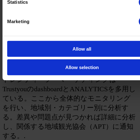
有益だ。普通、30～40室のホテルを経営する宿の主は、ウェ
Statistics
ブ上の様々な評価や言語に振り回されがちだが、Trustyouは
それを助けてくれる。.
Marketing
我々はトレンティーノでの平均評価が高いことを誇りに思っ
ている。唯一の問題は、おそらく回答率がそれほど高くない
ことだが、これほど多くの好意的な評価がある中でそれは理
解できる。重要なのは、平均的な品質認識が高いことであ
Allow all
り、新規顧客を獲得するためには、この状態を必ず維持しな
ければならない。.
Allow selection
トレンティーノ・マーケティングは
TrustyouのdashboardとANALYTICSを多用し
ている。ここから全体的なモニタリング
を行い、地域別・カテゴリー別に分析す
る。差異や問題点が見つかれば詳細に分析
し、関係する地域観光協会（APT）に通知
する。.