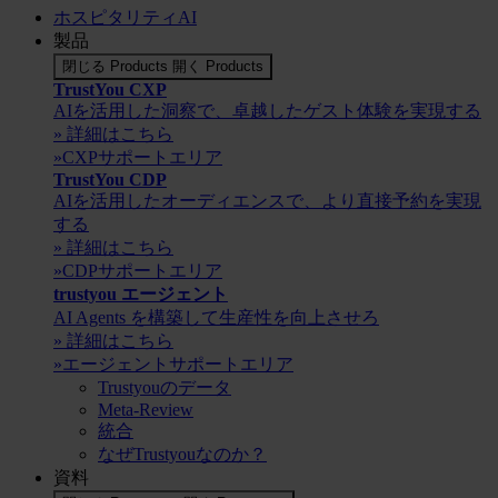
ホスピタリティAI
製品
閉じる Products
開く Products
TrustYou CXP
AIを活用した洞察で、卓越したゲスト体験を実現する
» 詳細はこちら
»CXPサポートエリア
TrustYou CDP
AIを活用したオーディエンスで、より直接予約を実現
する
» 詳細はこちら
»CDPサポートエリア
trustyou エージェント
AI Agents を構築して生産性を向上させろ
» 詳細はこちら
»エージェントサポートエリア
Trustyouのデータ
Meta-Review
統合
なぜTrustyouなのか？
資料