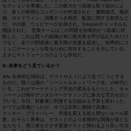
セクションを準備した。この膨大かつ迅速な取り組みによ
り、多くの有用なコンテンツが作成された：書類様式、掲示
物、ガイドライン、消毒すべき箇所、配達に関する助言など
だ。その後、ウェビナーが企画され、Telegramチャンネルも
開設された。 営業チームはこの問題を効果的かつ迅速に対
処した。これは我々の組織が単に観光客を呼び込むためだけ
でなく、全ての関係者に最大限の支援を提供し、効率的にコ
ミュニケーションを取るために存在することを示している。
まさにマトリョーシカのような存在だ。.
R: 未来をどう見ているか？
AA:
全体的な傾向は、ゲストや人々により近づこうとする
ものだ。我々は国の「ソーシャルネットワーク化」の時代に
いる。これがマーケティング手法の変化をもたらした。キャ
ンペーン計画やデジタルマーケティングに多大な労力を注い
でいる。今日、対象者に到達する仕組みも予算も変わった。
かつては安価だったが、今では非常に複雑で高価だ。.
クッキー、プライバシー、市場を変える絶え間ないルール変
更。おそらく将来は、ゲストとのより直接的な関係が道とな
るだろう。第三者を介さず直接ゲストと関わるより良い方法