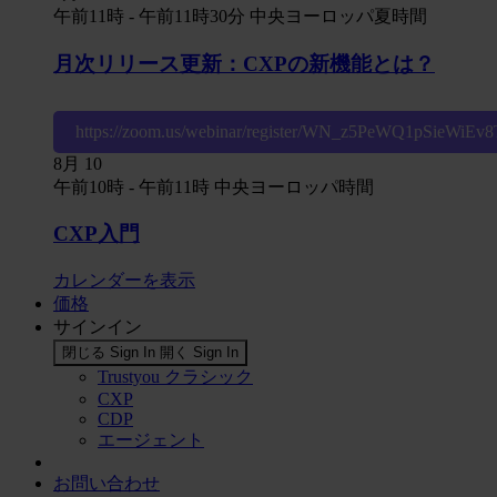
午前11時
-
午前11時30分
中央ヨーロッパ夏時間
月次リリース更新：CXPの新機能とは？
https://zoom.us/webinar/register/WN_z5PeWQ1pSieWiE
8月
10
午前10時
-
午前11時
中央ヨーロッパ時間
CXP入門
カレンダーを表示
価格
サインイン
閉じる Sign In
開く Sign In
Trustyou クラシック
CXP
CDP
エージェント
お問い合わせ