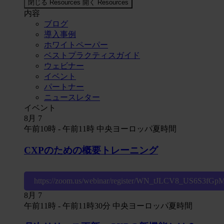
閉じる Resources
開く Resources
内容
ブログ
導入事例
ホワイトペーパー
ベストプラクティスガイド
ウェビナー
イベント
パートナー
ニュースレター
イベント
8月
7
午前10時
-
午前11時
中央ヨーロッパ夏時間
CXPのための概要トレーニング
https://zoom.us/webinar/register/WN_tJLCV8_US6S3fG
8月
7
午前11時
-
午前11時30分
中央ヨーロッパ夏時間