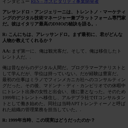
インタビュー
RES – ホスピタリティ事業開発者
アレサンドロ・アンジェリーニは、トレントノ・マーケティ
ングのデジタル技術マネージャー兼プラットフォーム専門家
だ。彼はイタリア最高のDMOの秘訣を語る。.
R: こんにちは、アレッサンドロ。まず最初に、君がどんな
人物か教えてくれるか？
AA:
まず第一に、俺は観光客だ。そして、俺は移住したト
レント人だ。.
俺は昔ながらのデジタル人間だ。プログラマーアナリストと
して学んだが、学位は持っていない。だが経験は豊富だ。
最初の仕事はミラノでフィンメカニカ社へのコンサルティン
グだった。その後、マドンナ・ディ・カンピリオでの休暇中
にトレント出身の女性と出会い、後に妻となった。そのため
1999年にトレントへ移住し、アルデブラ社でITコンサルタン
トとして働き始めた。同社は当時APTトレンティーノと呼ば
れた組織の管理業務を担当していた。.
R: 1999年当時、この現実はどうだったのか？