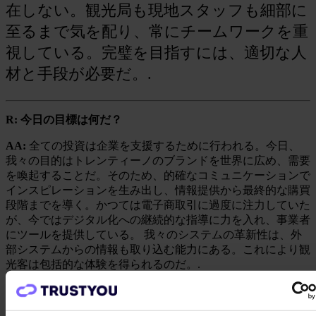
在しない。観光局も現地スタッフも細部に
至るまで気を配り、常にチームワークを重
視している。完璧を目指すには、適切な人
材と手段が必要だ。.
R: 今日の目標は何だ？
AA:
全ての投資は企業を支援するために行われる。今日、
我々の目的はトレンティーノのブランドを世界に広め、需要
を喚起することだ。そのため、的確なコミュニケーションで
インスピレーションを生み出し、情報提供から最終的な購買
段階までを導く。かつては電子商取引に過度に注力していた
が、今ではデジタル化への継続的な指導に力を入れ、事業者
にツールを提供している。 我々のシステムの革新性は、外
部システムからの情報も取り込む能力にある。これにより観
光客は包括的な体験を得られるのだ。.
R: 評判は観光客にとって重要か？