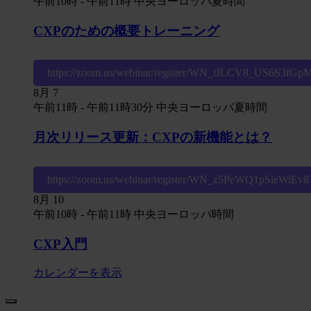
午前10時
-
午前11時
中央ヨーロッパ夏時間
CXPのための概要トレーニング
https://zoom.us/webinar/register/WN_tJLCV8_US6S3fG
8月
7
午前11時
-
午前11時30分
中央ヨーロッパ夏時間
月次リリース更新：CXPの新機能とは？
https://zoom.us/webinar/register/WN_z5PeWQ1pSieWiE
8月
10
午前10時
-
午前11時
中央ヨーロッパ時間
CXP入門
カレンダーを表示