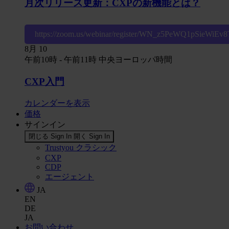
月次リリース更新：CXPの新機能とは？
https://zoom.us/webinar/register/WN_z5PeWQ1pSieWiE
8月
10
午前10時
-
午前11時
中央ヨーロッパ時間
CXP入門
カレンダーを表示
価格
サインイン
閉じる Sign In
開く Sign In
Trustyou クラシック
CXP
CDP
エージェント
JA
EN
DE
JA
お問い合わせ