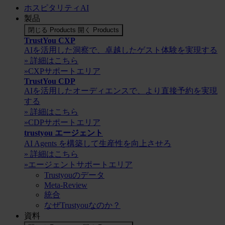
ホスピタリティAI
製品
閉じる Products
開く Products
TrustYou CXP
AIを活用した洞察で、卓越したゲスト体験を実現する
» 詳細はこちら
»CXPサポートエリア
TrustYou CDP
AIを活用したオーディエンスで、より直接予約を実現
する
» 詳細はこちら
»CDPサポートエリア
trustyou エージェント
AI Agents を構築して生産性を向上させろ
» 詳細はこちら
»エージェントサポートエリア
Trustyouのデータ
Meta-Review
統合
なぜTrustyouなのか？
資料