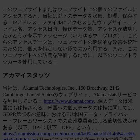
このウェブサイトまたはウェブサイト上の個々のファイルに
アクセスすると、当社は以下のデータを収集、処理、保存す
る：IPアドレス、ファイルにアクセスしたウェブサイト、フ
ァイル名、アクセス日時、転送データ量、アクセスが成功し
たかどうかを示すメッセージ（いわゆるウェブログ）。これ
らのアクセスデータは、ウェブサイトの継続的な改善や統計
のために、個人を特定しない形でのみ利用する。また、この
ウェブサイトへの訪問を評価するために、以下のウェブトラ
ッカーを使用している：
アカマイスタッツ
当社は、Akamai Technologies, Inc., 150 Broadway, 2142
Cambridge, United Statesのウェブサイト、Akamaistatsサービス
を利用している：
https://www.akamai.com/
. .個人データは米
国にも移転される。米国への個人データの移転に関しては、
GDPR第45条の意味におけるEU米国データ・プライバシ
ー・フレームワークの下での欧州委員会による適切性決定が
ある（以下、DPF：以下「DPF」という、,
https://commission.europa.eu/document/fa09cbad-dd7d-4684-ae60-
be03fcb0fddf_en
).サービス・プロバイダーはDPFの認定を受