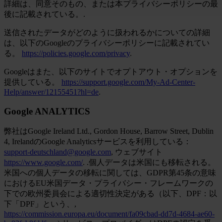
詳細は、同意そのもの、または本プライバシーポリシーの最
後に記載されている。.
送信されたデータがどのように扱われるかについての詳細
は、以下のGoogleのプライバシーポリシーに記載されてい
る。
https://policies.google.com/privacy
.
Googleはまた、以下のサイトでオプトアウト・オプションを
提供している。
https://support.google.com/My-Ad-Center-
Help/answer/12155451?hl=de
.
Google ANALYTICS
弊社はGoogle Ireland Ltd., Gordon House, Barrow Street, Dublin
4, IrelandのGoogle Analyticsサービスを利用している：
support-deutschland@google.com
, ウェブサイト
https://www.google.com/
. .個人データは米国にも移転される。
米国への個人データの移転に関しては、GDPR第45条の意味
におけるEU米国データ・プライバシー・フレームワークの
下での欧州委員会による適切性決定がある（以下、DPF：以
下「DPF」という、,
https://commission.europa.eu/document/fa09cbad-dd7d-4684-ae60-