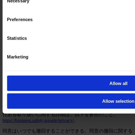
Necessary
Selection
ービスからのその他のデータ。.
ウェブサイト上でサービスが有効化されている場合、ウェブ
Preferences
サイトはGoogle Ireland Limitedのサーバーに接続し、必要な
データを送信する。また、当社の代理処理の一環として、個
人データがGoogle LLC（1600 Amphitheatre Parkway, Mountain
Statistics
View, CA 94043, United States）のサーバーに転送されること
がある。ウェブサイト上でGoogle広告を使用する場合、
GoogleはGoogle広告を改善し、パーソナライズするためのバ
Marketing
ックグラウンドサービスを提供するために、他のGoogleサー
ビスから情報を転送し、処理することがある。これには、
Google API、Google Cloud、Google Ads、Google Analytics、
Google Tag Manager、Google Marketing Platform、Google Fonts
などの他のGoogleサービスによる、Googleのプライバシーポ
Allow all
リシーに従った、Google自身のデータ保護責任の下での処理
が含まれる場合がある。EU US Data Privacy Frameworkに基
Allow selection
づくプロバイダの認証は、以下からアクセスできる。
https://www.dataprivacyframework.gov/list
. .ビジネスデータの責
任ある取り扱いに関する詳細は、以下を参照のこと。
https://business.safety.google/privacy/
.
同意はいつでも撤回することができる。同意の撤回に関する