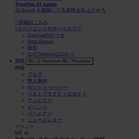
TrustYou AI Agents
AI Agents を構築して生産性を向上させろ
» 詳細はこちら
»エージェントサポートエリア
Trustyouのデータ
Meta-Review
統合
なぜTrustyouなのか？
資料
閉じる Resources
開く Resources
内容
ブログ
導入事例
ホワイトペーパー
ベストプラクティスガイド
ウェビナー
イベント
パートナー
ニュースレター
イベント
8月
10