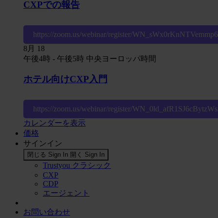
CXPでの報告
https://zoom.us/webinar/register/WN_sWx0rKnNTVemm
8月
18
午後4時
-
午後5時
中央ヨーロッパ時間
ホテル向けCXP入門
https://zoom.us/webinar/register/WN_0ld_afR1SJ6cBytz
カレンダーを表示
価格
サインイン
閉じる Sign In
開く Sign In
Trustyou クラシック
CXP
CDP
エージェント
お問い合わせ