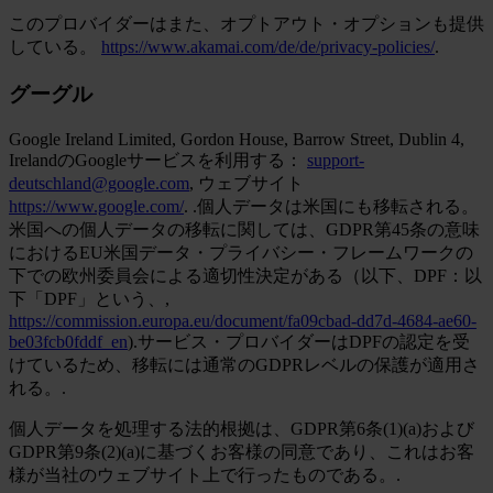
このプロバイダーはまた、オプトアウト・オプションも提供
している。
https://www.akamai.com/de/de/privacy-policies/
.
グーグル
Google Ireland Limited, Gordon House, Barrow Street, Dublin 4,
IrelandのGoogleサービスを利用する：
support-
deutschland@google.com
, ウェブサイト
https://www.google.com/
. .個人データは米国にも移転される。
米国への個人データの移転に関しては、GDPR第45条の意味
におけるEU米国データ・プライバシー・フレームワークの
下での欧州委員会による適切性決定がある（以下、DPF：以
下「DPF」という、,
https://commission.europa.eu/document/fa09cbad-dd7d-4684-ae60-
be03fcb0fddf_en
).サービス・プロバイダーはDPFの認定を受
けているため、移転には通常のGDPRレベルの保護が適用さ
れる。.
個人データを処理する法的根拠は、GDPR第6条(1)(a)および
GDPR第9条(2)(a)に基づくお客様の同意であり、これはお客
様が当社のウェブサイト上で行ったものである。.