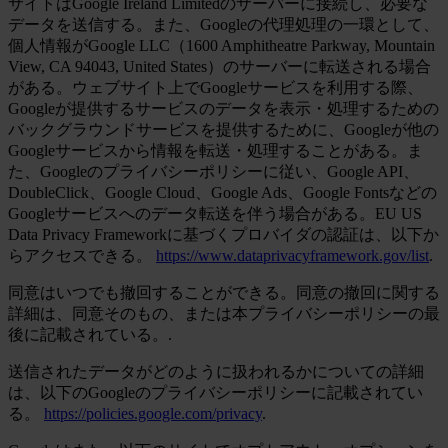
サイトはGoogle Ireland Limitedのサーバーに接続し、必要な
データを送信する。また、Googleの代理処理の一環として、
個人情報がGoogle LLC（1600 Amphitheatre Parkway, Mountain
View, CA 94043, United States）のサーバーに転送される場合
がある。ウェブサイト上でGoogleサービスを利用する際、
Googleが提供するサービスのデータを表示・処理するための
バックグラウンドサービスを提供するために、Googleが他の
Googleサービスから情報を転送・処理することがある。ま
た、Googleのプライバシーポリシーに従い、Google API、
DoubleClick、Google Cloud、Google Ads、Google Fontsなどの
Googleサービスへのデータ転送を伴う場合がある。EU US
Data Privacy Frameworkに基づくプロバイダの認証は、以下か
らアクセスできる。
https://www.dataprivacyframework.gov/list
.
同意はいつでも撤回することができる。同意の撤回に関する
詳細は、同意そのもの、または本プライバシーポリシーの最
後に記載されている。.
送信されたデータがどのように扱われるかについての詳細
は、以下のGoogleのプライバシーポリシーに記載されてい
る。
https://policies.google.com/privacy
.