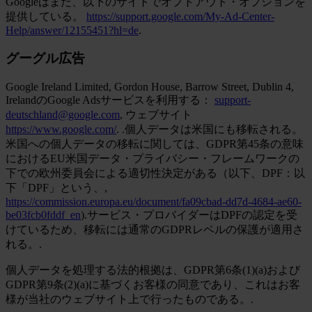
Googleはまた、以下のサイトでオプトアウト・オプションを
提供している。
https://support.google.com/My-Ad-Center-
Help/answer/12155451?hl=de
.
グーグル広告
Google Ireland Limited, Gordon House, Barrow Street, Dublin 4,
IrelandのGoogle Adsサービスを利用する：
support-
deutschland@google.com
, ウェブサイト
https://www.google.com/
. .個人データは米国にも移転される。
米国への個人データの移転に関しては、GDPR第45条の意味
におけるEU米国データ・プライバシー・フレームワークの
下での欧州委員会による適切性決定がある（以下、DPF：以
下「DPF」という、,
https://commission.europa.eu/document/fa09cbad-dd7d-4684-ae60-
be03fcb0fddf_en
).サービス・プロバイダーはDPFの認定を受
けているため、移転には通常のGDPRレベルの保護が適用さ
れる。.
個人データを処理する法的根拠は、GDPR第6条(1)(a)および
GDPR第9条(2)(a)に基づくお客様の同意であり、これはお客
様が当社のウェブサイト上で行ったものである。.