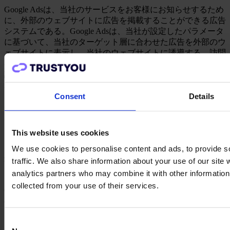
Google Adsは、当社のサービスをお客様にお知らせするため
に、外部のウェブサイトに広告を掲載することができる広告
システムである。Google Adsは、当社が設定したパラメータ
に基づいて、当社のターゲット層に合わせた広告を外部のウ
ェブサイトに表示し、当社のウェブサイトに誘導する。訪問
者がグーグル広告をクリックすると、当社のウェブサイトに
誘導される。広告の成功と関連報酬を測定するため、Google
Adsは弊社ウェブサイトにアクセスした時点で広告キャンペ
ーンの成功を測定する。弊社のウェブサイトは、広告キャン
Consent
Details
ペーンの分析と改善、および報酬の計算のために、Google
Adsから提供されたデータを処理する。また、同意があれ
ば、お客様のデータをリマーケティングの目的で使用するこ
This website uses cookies
ともできる。.
We use cookies to personalise content and ads, to provide s
処理のため、本サービスおよびまたは当社は、以下のデータ
traffic. We also share information about your use of our site 
を収集する：ユーザーの広告への関心に関するデータ、当社
analytics partners who may combine it with other information 
ウェブサイトに関連する広告とユーザーの相互作用、以前に
collected from your use of their services.
Google広告をクリックしたユーザーによる当社ウェブサイト
への訪問に関するデータ、エンドデバイス、ユーザーのIPア
ドレスおよびブラウザに関する情報、および当社ウェブサイ
Consent
トに関連するGoogle広告の提供および改良のためのGoogleサ