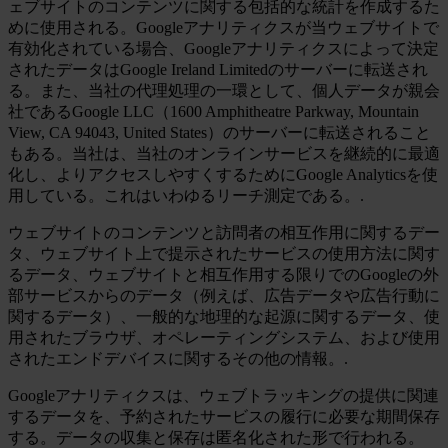
ェブサイトのコンテンツに関する包括的な統計を作成するた
めに使用される。Googleアナリティクスが当ウェブサイトで
有効化されている場合、Googleアナリティクスによって決定
されたデータはGoogle Ireland Limitedのサーバーに転送され
る。また、当社の代理処理の一環として、個人データが親会
社であるGoogle LLC（1600 Amphitheatre Parkway, Mountain
View, CA 94043, United States）のサーバーに転送されること
もある。当社は、当社のオンラインサービスを継続的に最適
化し、よりアクセスしやすくするためにGoogle Analyticsを使
用している。これはいわゆるリーチ測定である。.
ウェブサイトのコンテンツと訪問者の相互作用に関するデー
タ、ウェブサイト上で提示されたサービスの使用方法に関す
るデータ、ウェブサイトと相互作用する限りでのGoogleの外
部サービスからのデータ（例えば、広告データや広告行動に
関するデータ）、一般的な地理的な起源に関するデータ、使
用されたブラウザ、オペレーティングシステム、および使用
されたエンドデバイスに関するその他の情報。.
Googleアナリティクスは、ウェブトラッキングの提供に関連
するデータを、予約されたサービスの履行に必要な期間保存
する。データの収集と保存は匿名化された形で行われる。