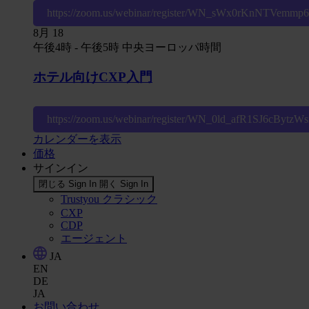
https://zoom.us/webinar/register/WN_sWx0rKnNTVemm
8月
18
午後4時
-
午後5時
中央ヨーロッパ時間
ホテル向けCXP入門
https://zoom.us/webinar/register/WN_0ld_afR1SJ6cBytz
カレンダーを表示
価格
サインイン
閉じる Sign In
開く Sign In
Trustyou クラシック
CXP
CDP
エージェント
JA
EN
DE
JA
お問い合わせ