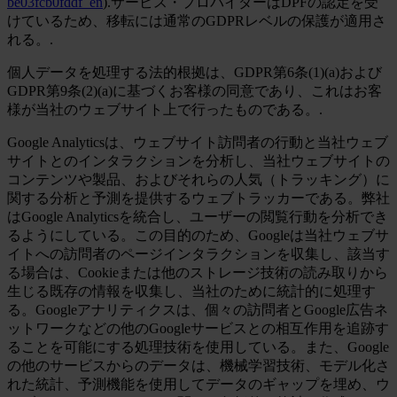
be03fcb0fddf_en
).サービス・プロバイダーはDPFの認定を受
けているため、移転には通常のGDPRレベルの保護が適用さ
れる。.
個人データを処理する法的根拠は、GDPR第6条(1)(a)および
GDPR第9条(2)(a)に基づくお客様の同意であり、これはお客
様が当社のウェブサイト上で行ったものである。.
Google Analyticsは、ウェブサイト訪問者の行動と当社ウェブ
サイトとのインタラクションを分析し、当社ウェブサイトの
コンテンツや製品、およびそれらの人気（トラッキング）に
関する分析と予測を提供するウェブトラッカーである。弊社
はGoogle Analyticsを統合し、ユーザーの閲覧行動を分析でき
るようにしている。この目的のため、Googleは当社ウェブサ
イトへの訪問者のページインタラクションを収集し、該当す
る場合は、Cookieまたは他のストレージ技術の読み取りから
生じる既存の情報を収集し、当社のために統計的に処理す
る。Googleアナリティクスは、個々の訪問者とGoogle広告ネ
ットワークなどの他のGoogleサービスとの相互作用を追跡す
ることを可能にする処理技術を使用している。また、Google
の他のサービスからのデータは、機械学習技術、モデル化さ
れた統計、予測機能を使用してデータのギャップを埋め、ウ