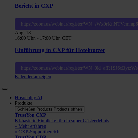
Bericht in CXP
https://zoom.us/webinar/register/WN_sWx0rKnNTVemm
Aug.
18
16:00 Uhr.
-
17:00 Uhr.
CET
Einführung in CXP für Hotelnutzer
https://zoom.us/webinar/register/WN_0ld_afR1SJ6cBytz
Kalender anzeigen
Hospitality AI
Produkte
Schließen Products
Products öffnen
TrustYou CXP
KI-basierte Einblicke für ein super Gästeerlebnis
» Mehr erfahren
» CXP-Supportbereich
TrustYou CDP