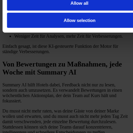
Allow all
Hoteliers, die es auf der TrustYou CX-Plattform nutzen, berichten:
Schnellere Reaktionszeiten für Gäste;
Allow selection
Bessere Kommunikation zwischen den Teams;
Deutlich bessere Gästezufriedenheit;
Weniger Zeit für Analysen, mehr Zeit für Verbesserungen.
Einfach gesagt, ist diese KI-gesteuerte Funktion der Motor für
ständige Verbesserungen.
Von Bewertungen zu Maßnahmen, jede
Woche mit Summary AI
Summary AI hilft Hotels dabei, Feedback nicht nur zu lesen,
sondern auch umzusetzen. Es verwandelt Bewertungen in einen
wöchentlichen Aktionsplan, der dein Team auf Kurs hält und
fokussiert.
Du musst nicht mehr raten, was deine Gäste von deiner Marke
wollen und erwarten, und du musst auch nicht mehr jeden Tag Zeit
damit verschwenden, jede einzelne Bewertung durchzulesen.
Stattdessen können sich deine Teams darauf konzentrieren,
intelligentere und schnellere Entscheidungen zu treffen.