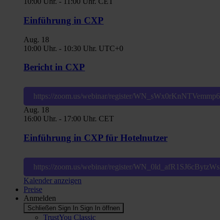
10:00 Uhr.
-
11:00 Uhr.
CET
Einführung in CXP
Aug.
18
10:00 Uhr.
-
10:30 Uhr.
UTC+0
Bericht in CXP
https://zoom.us/webinar/register/WN_sWx0rKnNTVemm
Aug.
18
16:00 Uhr.
-
17:00 Uhr.
CET
Einführung in CXP für Hotelnutzer
https://zoom.us/webinar/register/WN_0ld_afR1SJ6cBytz
Kalender anzeigen
Preise
Anmelden
Schließen Sign In
Sign In öffnen
TrustYou Classic