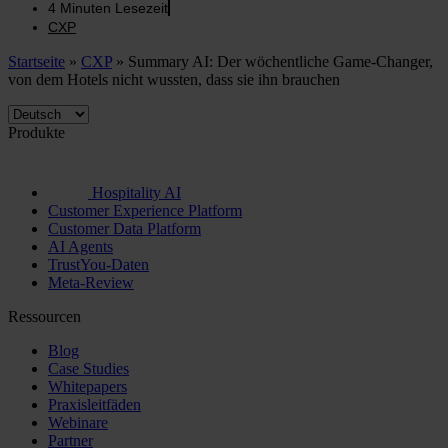
4
Minuten Lesezeit
CXP
Startseite
»
CXP
»
Summary AI: Der wöchentliche Game-Changer,
von dem Hotels nicht wussten, dass sie ihn brauchen
Produkte
Hospitality AI
Customer Experience Platform
Customer Data Platform
AI Agents
TrustYou-Daten
Meta-Review
Ressourcen
Blog
Case Studies
Whitepapers
Praxisleitfäden
Webinare
Partner