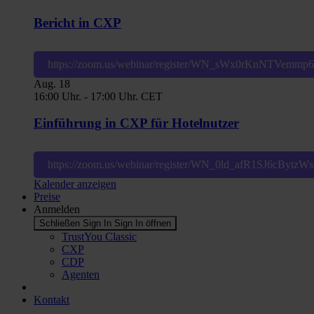
Bericht in CXP
https://zoom.us/webinar/register/WN_sWx0rKnNTVemm
Aug.
18
16:00 Uhr.
-
17:00 Uhr.
CET
Einführung in CXP für Hotelnutzer
https://zoom.us/webinar/register/WN_0ld_afR1SJ6cBytz
Kalender anzeigen
Preise
Anmelden
Schließen Sign In
Sign In öffnen
TrustYou Classic
CXP
CDP
Agenten
Kontakt