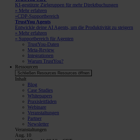
KI-gestützte Zielgruppen für mehr Direktbuchungen
» Mehr erfahren
»CDP-Supportbereich
TrustYou Agents
Entwickle deine AI Agents, um die Produktivität zu steigern
» Mehr erfahren
» Supportbereich für Agenten
TrustYou-Daten
Meta-Review
Integrationen
Warum TrustYou?
Ressourcen
Schließen Resources
Resources öffnen
Inhalt
Blog
Case Studies
Whitepapers
Praxisleitfäden
Webinare
Veranstaltungen
Partner
Newsletter
Veranstaltungen
Aug.
10