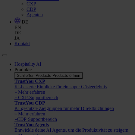
CXP
CDP
Agenten
DE
EN
DE
JA
Kontakt
Hospitality AI
Produkte
Schließen Products
Products öffnen
TrustYou CXP
KI-basierte Einblicke für ein super Gästeerlebnis
» Mehr erfahren
» CXP-Supportbereich
TrustYou CDP
KI-gestützte Zielgruppen für mehr Direktbuchungen
» Mehr erfahren
»CDP-Supportbereich
TrustYou Agents
Entwickle deine AI Agents, um die Produktivität zu steigern