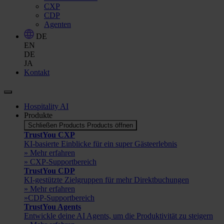
CXP
CDP
Agenten
DE
EN
DE
JA
Kontakt
Hospitality AI
Produkte
Schließen Products
Products öffnen
TrustYou CXP
KI-basierte Einblicke für ein super Gästeerlebnis
» Mehr erfahren
» CXP-Supportbereich
TrustYou CDP
KI-gestützte Zielgruppen für mehr Direktbuchungen
» Mehr erfahren
»CDP-Supportbereich
TrustYou Agents
Entwickle deine AI Agents, um die Produktivität zu steigern