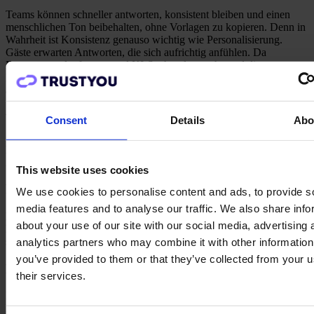
Teams können schneller antworten, konsistent bleiben und einen
menschlichen Ton beibehalten, ohne Vorlagen zu kopieren. Denn in
Wahrheit ist Konsistenz genauso wichtig wie Personalisierung.
Gäste erwarten Antworten, die sich aufrichtig anfühlen. Da
Bewertungsplattformen und KI-Suchtools zunehmend die
Häufigkeit und das Engagement belohnen, wird die Kombination
aus Geschwindigkeit und Qualität zu einem Wettbewerbsvorteil.
Wie sieht das in der Praxis aus?
Consent
Details
Abo
Hier siehst du, wie dieser All-in-One-Ansatz für alle Arten von
Zufriedenheit funktioniert:
This website uses cookies
Positive Bewertungen
We use cookies to personalise content and ads, to provide s
media features and to analyse our traffic. We also share info
Eine prompte, aufmerksame Antwort bestätigt dem Gast, dass seine
about your use of our site with our social media, advertising 
Erfahrung geschätzt wurde. Sie unterstreicht, was künftige Gäste
sehen, wenn sie deine Bewertungen lesen, und stärkt das Vertrauen.
analytics partners who may combine it with other information
you’ve provided to them or that they’ve collected from your u
Neutrale Bewertungen
their services.
Eine schnelle, kontextbezogene Antwort kann Unklarheiten in
Klarheit verwandeln und manchmal auch zu mehr Loyalität führen.