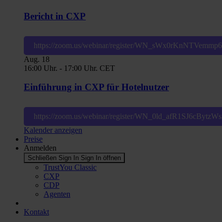
Bericht in CXP
https://zoom.us/webinar/register/WN_sWx0rKnNTVemm
Aug.
18
16:00 Uhr.
-
17:00 Uhr.
CET
Einführung in CXP für Hotelnutzer
https://zoom.us/webinar/register/WN_0ld_afR1SJ6cBytz
Kalender anzeigen
Preise
Anmelden
Schließen Sign In
Sign In öffnen
TrustYou Classic
CXP
CDP
Agenten
Kontakt