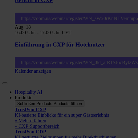
Bericht in CXP
https://zoom.us/webinar/register/WN_sWx0rKnNTVemm
Aug.
18
16:00 Uhr.
-
17:00 Uhr.
CET
Einführung in CXP für Hotelnutzer
https://zoom.us/webinar/register/WN_0ld_afR1SJ6cBytz
Kalender anzeigen
Hospitality AI
Produkte
Schließen Products
Products öffnen
TrustYou CXP
KI-basierte Einblicke für ein super Gästeerlebnis
» Mehr erfahren
» CXP-Supportbereich
TrustYou CDP
KI-gestützte Zielgruppen für mehr Direktbuchungen