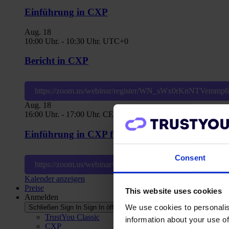
Einführung in CXP
Aug.
18
10:00 Uhr.
-
10:30 Uhr.
UTC+0
Bericht in CXP
https://zoom.us/webinar/register/WN_sWx0rKnNTVemm
Aug.
18
16:00 Uhr.
-
17:00 Uhr.
CET
Einführung in CXP für Hotelnutzer
Consent
https://zoom.us/webinar/register/WN_0ld_afR1SJ6cBytz
Kalender anzeigen
Preise
This website uses cookies
Anmelden
We use cookies to personalis
Schließen Sign In
Sign In öffnen
TrustYou Classic
information about your use of
CXP