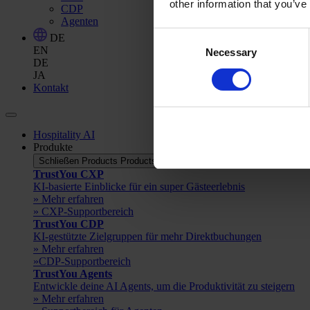
other information that you’ve
CDP
Agenten
Consent
DE
EN
Necessary
Selection
DE
JA
Kontakt
Hospitality AI
Produkte
Schließen Products
Products öffnen
TrustYou CXP
KI-basierte Einblicke für ein super Gästeerlebnis
» Mehr erfahren
» CXP-Supportbereich
TrustYou CDP
KI-gestützte Zielgruppen für mehr Direktbuchungen
» Mehr erfahren
»CDP-Supportbereich
TrustYou Agents
Entwickle deine AI Agents, um die Produktivität zu steigern
» Mehr erfahren