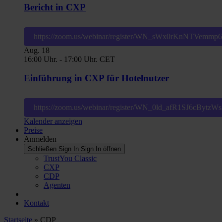
Bericht in CXP
https://zoom.us/webinar/register/WN_sWx0rKnNTVemm
Aug.
18
16:00 Uhr.
-
17:00 Uhr.
CET
Einführung in CXP für Hotelnutzer
https://zoom.us/webinar/register/WN_0ld_afR1SJ6cBytz
Kalender anzeigen
Preise
Anmelden
Schließen Sign In
Sign In öffnen
TrustYou Classic
CXP
CDP
Agenten
Kontakt
Startseite
»
CDP