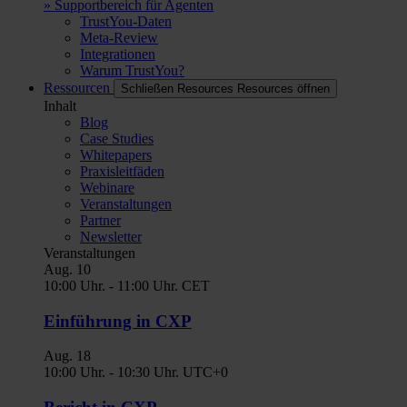
» Supportbereich für Agenten
TrustYou-Daten
Meta-Review
Integrationen
Warum TrustYou?
Ressourcen
Schließen Resources
Resources öffnen
Inhalt
Blog
Case Studies
Whitepapers
Praxisleitfäden
Webinare
Veranstaltungen
Partner
Newsletter
Veranstaltungen
Aug.
10
10:00 Uhr.
-
11:00 Uhr.
CET
Einführung in CXP
Aug.
18
10:00 Uhr.
-
10:30 Uhr.
UTC+0