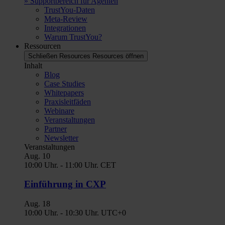
» Supportbereich für Agenten
TrustYou-Daten
Meta-Review
Integrationen
Warum TrustYou?
Ressourcen
Schließen Resources
Resources öffnen
Inhalt
Blog
Case Studies
Whitepapers
Praxisleitfäden
Webinare
Veranstaltungen
Partner
Newsletter
Veranstaltungen
Aug.
10
10:00 Uhr.
-
11:00 Uhr.
CET
Einführung in CXP
Aug.
18
10:00 Uhr.
-
10:30 Uhr.
UTC+0