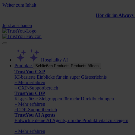
Weiter zum Inhalt
Hör dir im Always-
Jetzt anschauen
Hospitality AI
Produkte
Schließen Products
Products öffnen
TrustYou CXP
KI-basierte Einblicke für ein super Gästeerlebnis
» Mehr erfahren
» CXP-Supportbereich
TrustYou CDP
KI-gestützte Zielgruppen für mehr Direktbuchungen
» Mehr erfahren
»CDP-Supportbereich
TrustYou AI Agents
Entwickle deine AI Agents, um die Produktivität zu steigern
» Mehr erfahren