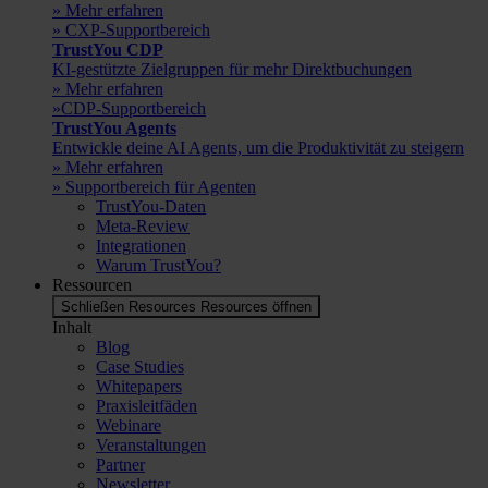
» Mehr erfahren
» CXP-Supportbereich
TrustYou CDP
KI-gestützte Zielgruppen für mehr Direktbuchungen
» Mehr erfahren
»CDP-Supportbereich
TrustYou Agents
Entwickle deine AI Agents, um die Produktivität zu steigern
» Mehr erfahren
» Supportbereich für Agenten
TrustYou-Daten
Meta-Review
Integrationen
Warum TrustYou?
Ressourcen
Schließen Resources
Resources öffnen
Inhalt
Blog
Case Studies
Whitepapers
Praxisleitfäden
Webinare
Veranstaltungen
Partner
Newsletter