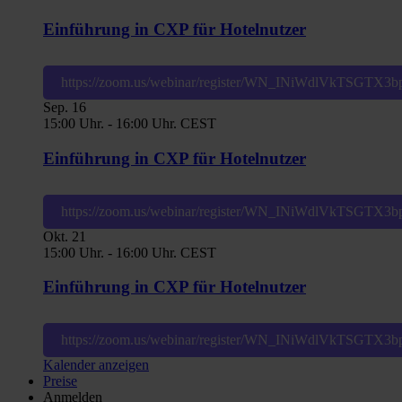
Einführung in CXP für Hotelnutzer
https://zoom.us/webinar/register/WN_INiWdlVkTSGT
Sep.
16
15:00 Uhr.
-
16:00 Uhr.
CEST
Einführung in CXP für Hotelnutzer
https://zoom.us/webinar/register/WN_INiWdlVkTSGT
Okt.
21
15:00 Uhr.
-
16:00 Uhr.
CEST
Einführung in CXP für Hotelnutzer
https://zoom.us/webinar/register/WN_INiWdlVkTSGT
Kalender anzeigen
Preise
Anmelden