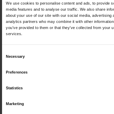
We use cookies to personalise content and ads, to provide s
media features and to analyse our traffic. We also share info
about your use of our site with our social media, advertising 
analytics partners who may combine it with other information
you’ve provided to them or that they’ve collected from your us
services.
August 2026
Mi.
19
15:00 Uhr
-
16:00 Uhr MESZ
Consent
Necessary
Einführung in CXP für Hotelnutzer
Selection
September 2026
Preferences
Mi.
16
15:00 Uhr
-
16:00 Uhr MESZ
Statistics
Einführung in CXP für Hotelnutzer
Okt. 2026
Marketing
Mi.
21