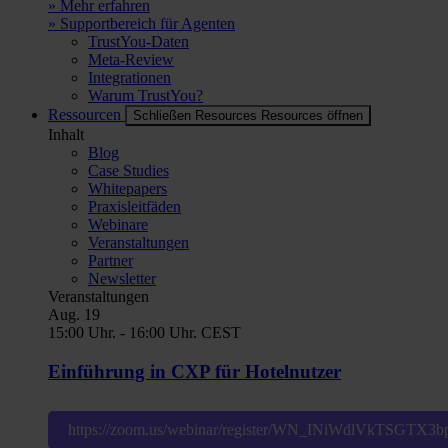
» Mehr erfahren
» Supportbereich für Agenten
TrustYou-Daten
Meta-Review
Integrationen
Warum TrustYou?
Ressourcen
Schließen Resources
Resources öffnen
Inhalt
Blog
Case Studies
Whitepapers
Praxisleitfäden
Webinare
Veranstaltungen
Partner
Newsletter
Veranstaltungen
Aug.
19
15:00 Uhr.
-
16:00 Uhr.
CEST
Einführung in CXP für Hotelnutzer
https://zoom.us/webinar/register/WN_INiWdlVkTSGT