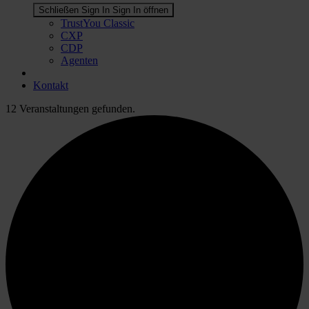
Schließen Sign In
Sign In öffnen
TrustYou Classic
CXP
CDP
Agenten
Kontakt
12 Veranstaltungen gefunden.