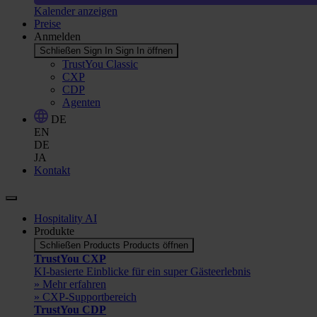
Kalender anzeigen
Preise
Anmelden
Schließen Sign In
Sign In öffnen
TrustYou Classic
CXP
CDP
Agenten
DE
EN
DE
JA
Kontakt
Hospitality AI
Produkte
Schließen Products
Products öffnen
TrustYou CXP
KI-basierte Einblicke für ein super Gästeerlebnis
» Mehr erfahren
» CXP-Supportbereich
TrustYou CDP