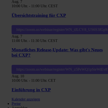
Aug.
7
10:00 Uhr.
-
11:00 Uhr.
CEST
Übersichtstraining für CXP
https://zoom.us/webinar/register/WN_tJLCV8_US6S3fG
Aug.
7
11:00 Uhr.
-
11:30 Uhr.
CEST
Monatliches Release-Update: Was gibt's Neues
bei CXP?
https://zoom.us/webinar/register/WN_z5PeWQ1pSieWiE
Aug.
10
10:00 Uhr.
-
11:00 Uhr.
CET
Einführung in CXP
Kalender anzeigen
Preise
Anmelden