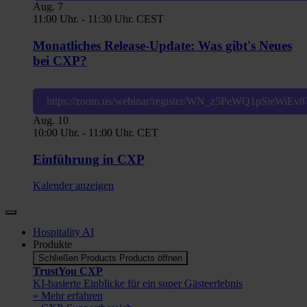
Aug.
7
11:00 Uhr.
-
11:30 Uhr.
CEST
Monatliches Release-Update: Was gibt's Neues
bei CXP?
https://zoom.us/webinar/register/WN_z5PeWQ1pSieWiE
Aug.
10
10:00 Uhr.
-
11:00 Uhr.
CET
Einführung in CXP
Kalender anzeigen
Hospitality AI
Produkte
Schließen Products
Products öffnen
TrustYou CXP
KI-basierte Einblicke für ein super Gästeerlebnis
» Mehr erfahren