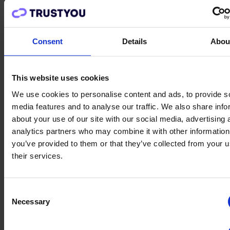
https://zoom.us/webinar/register/WN_tJLCV8_US6S3fG
Aug.
7
Consent
Details
Abou
11:00 Uhr.
-
11:30 Uhr.
CEST
Monatliches Release-Update: Was gibt's Neues
bei CXP?
This website uses cookies
We use cookies to personalise content and ads, to provide s
https://zoom.us/webinar/register/WN_z5PeWQ1pSieWiE
media features and to analyse our traffic. We also share info
about your use of our site with our social media, advertising 
Aug.
10
10:00 Uhr.
-
11:00 Uhr.
CET
analytics partners who may combine it with other information
you’ve provided to them or that they’ve collected from your u
Einführung in CXP
their services.
Kalender anzeigen
Preise
Anmelden
Consent
Schließen Sign In
Sign In öffnen
Necessary
Selection
TrustYou Classic
CXP
CDP