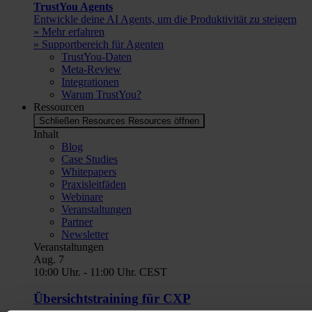
TrustYou Agents
Entwickle deine AI Agents, um die Produktivität zu steigern
» Mehr erfahren
» Supportbereich für Agenten
TrustYou-Daten
Meta-Review
Integrationen
Warum TrustYou?
Ressourcen
Schließen Resources
Resources öffnen
Inhalt
Blog
Case Studies
Whitepapers
Praxisleitfäden
Webinare
Veranstaltungen
Partner
Newsletter
Veranstaltungen
Aug.
7
10:00 Uhr.
-
11:00 Uhr.
CEST
Übersichtstraining für CXP