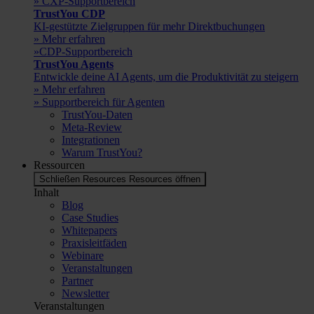
» CXP-Supportbereich
TrustYou CDP
KI-gestützte Zielgruppen für mehr Direktbuchungen
» Mehr erfahren
»CDP-Supportbereich
TrustYou Agents
Entwickle deine AI Agents, um die Produktivität zu steigern
» Mehr erfahren
» Supportbereich für Agenten
TrustYou-Daten
Meta-Review
Integrationen
Warum TrustYou?
Ressourcen
Schließen Resources
Resources öffnen
Inhalt
Blog
Case Studies
Whitepapers
Praxisleitfäden
Webinare
Veranstaltungen
Partner
Newsletter
Veranstaltungen