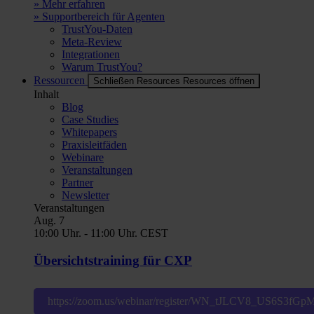
» Mehr erfahren
» Supportbereich für Agenten
TrustYou-Daten
Meta-Review
Integrationen
Warum TrustYou?
Ressourcen
Schließen Resources
Resources öffnen
Inhalt
Blog
Case Studies
Whitepapers
Praxisleitfäden
Webinare
Veranstaltungen
Partner
Newsletter
Veranstaltungen
Aug.
7
10:00 Uhr.
-
11:00 Uhr.
CEST
Übersichtstraining für CXP
https://zoom.us/webinar/register/WN_tJLCV8_US6S3fG