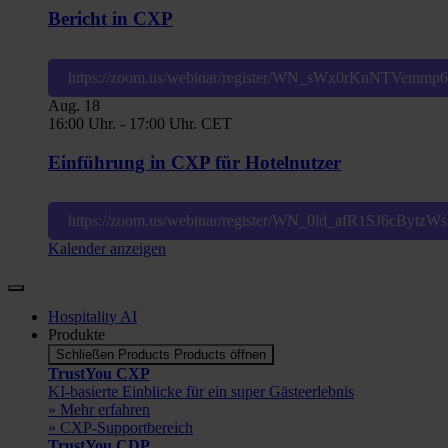
Bericht in CXP
https://zoom.us/webinar/register/WN_sWx0rKnNTVemm
Aug.
18
16:00 Uhr.
-
17:00 Uhr.
CET
Einführung in CXP für Hotelnutzer
https://zoom.us/webinar/register/WN_0ld_afR1SJ6cBytz
Kalender anzeigen
Hospitality AI
Produkte
Schließen Products
Products öffnen
TrustYou CXP
KI-basierte Einblicke für ein super Gästeerlebnis
» Mehr erfahren
» CXP-Supportbereich
TrustYou CDP