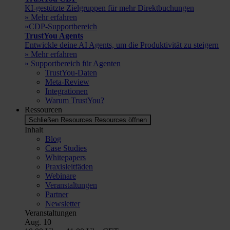
KI-gestützte Zielgruppen für mehr Direktbuchungen
» Mehr erfahren
»CDP-Supportbereich
TrustYou Agents
Entwickle deine AI Agents, um die Produktivität zu steigern
» Mehr erfahren
» Supportbereich für Agenten
TrustYou-Daten
Meta-Review
Integrationen
Warum TrustYou?
Ressourcen
Schließen Resources
Resources öffnen
Inhalt
Blog
Case Studies
Whitepapers
Praxisleitfäden
Webinare
Veranstaltungen
Partner
Newsletter
Veranstaltungen
Aug.
10