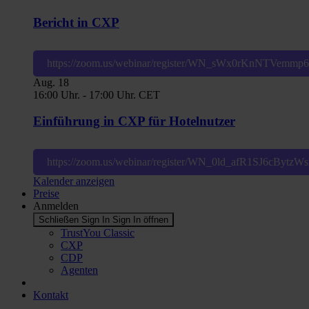
Bericht in CXP
https://zoom.us/webinar/register/WN_sWx0rKnNTVemm
Aug.
18
16:00 Uhr.
-
17:00 Uhr.
CET
Einführung in CXP für Hotelnutzer
https://zoom.us/webinar/register/WN_0ld_afR1SJ6cBytz
Kalender anzeigen
Preise
Anmelden
Schließen Sign In
Sign In öffnen
TrustYou Classic
CXP
CDP
Agenten
Kontakt