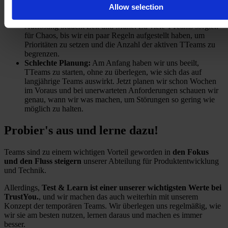
Allow selection
erkannt hatten, haben wir anfangs zu viele auf einmal
gestartet. Das richtige Management von Umfang, Start und
Auflösung braucht Zeit und Mühe. Zu viele TTeams sorgten
für Chaos, bis wir ein paar Regeln aufgestellt haben, um
Prioritäten zu setzen und die Anzahl der aktiven TTeams zu
begrenzen.
Schlechte Planung:
Am Anfang haben wir uns beeilt,
TTeams zu starten, ohne zu überlegen, wie sich das auf
langjährige Teams auswirkt. Jetzt planen wir schon Wochen
im Voraus und bei unerwarteten Anforderungen schauen wir
genau, wann wir was machen, um Störungen so gering wie
möglich zu halten.
Probier's aus und lerne dazu!
Teams sind zu einem wichtigen Vorteil geworden in
den Fokus
und den Fluss steigern
unserer Abteilung für Produktentwicklung
und Technik.
Allerdings,
Test & Learn ist einer unserer wichtigsten Werte bei
TrustYou.
, und wir machen das auch weiterhin mit unserem
Konzept der temporären Teams. Wir überlegen uns regelmäßig, wie
wir sie am besten nutzen, lernen daraus und machen es immer
besser.