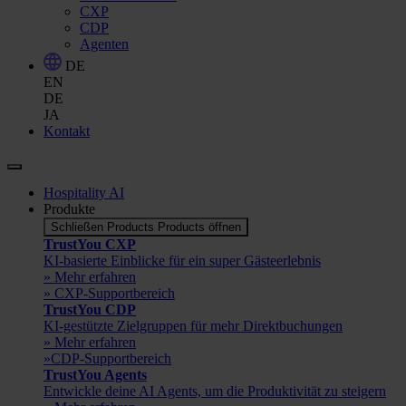
CXP
CDP
Agenten
DE
EN
DE
JA
Kontakt
Hospitality AI
Produkte
Schließen Products
Products öffnen
TrustYou CXP
KI-basierte Einblicke für ein super Gästeerlebnis
» Mehr erfahren
» CXP-Supportbereich
TrustYou CDP
KI-gestützte Zielgruppen für mehr Direktbuchungen
» Mehr erfahren
»CDP-Supportbereich
TrustYou Agents
Entwickle deine AI Agents, um die Produktivität zu steigern