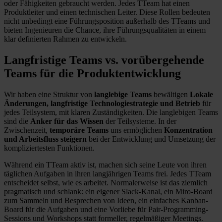
oder Fähigkeiten gebraucht werden. Jedes TTeam hat einen
Produktleiter und einen technischen Leiter. Diese Rollen bedeuten
nicht unbedingt eine Führungsposition außerhalb des TTeams und
bieten Ingenieuren die Chance, ihre Führungsqualitäten in einem
klar definierten Rahmen zu entwickeln.
Langfristige Teams vs. vorübergehende
Teams
für die Produktentwicklung
Wir haben eine Struktur von
langlebige Teams
bewältigen
Lokale
Änderungen, langfristige Technologiestrategie und Betrieb
für
jedes Teilsystem, mit klaren Zuständigkeiten. Die langlebigen Teams
sind die
Anker für das Wissen
der Teilsysteme. In der
Zwischenzeit,
temporäre Teams
uns ermöglichen
Konzentration
und Arbeitsfluss steigern
bei der Entwicklung und Umsetzung der
kompliziertesten Funktionen.
Während ein TTeam aktiv ist, machen sich seine Leute von ihren
täglichen Aufgaben in ihren langjährigen Teams frei. Jedes TTeam
entscheidet selbst, wie es arbeitet. Normalerweise ist das ziemlich
pragmatisch und schlank: ein eigener Slack-Kanal, ein Miro-Board
zum Sammeln und Besprechen von Ideen, ein einfaches Kanban-
Board für die Aufgaben und eine Vorliebe für Pair-Programming-
Sessions und Workshops statt formeller, regelmäßiger Meetings.