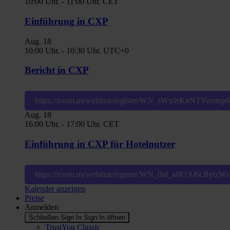
10:00 Uhr.
-
11:00 Uhr.
CET
Einführung in CXP
Aug.
18
10:00 Uhr.
-
10:30 Uhr.
UTC+0
Bericht in CXP
https://zoom.us/webinar/register/WN_sWx0rKnNTVemm
Aug.
18
16:00 Uhr.
-
17:00 Uhr.
CET
Einführung in CXP für Hotelnutzer
https://zoom.us/webinar/register/WN_0ld_afR1SJ6cBytz
Kalender anzeigen
Preise
Anmelden
Schließen Sign In
Sign In öffnen
TrustYou Classic