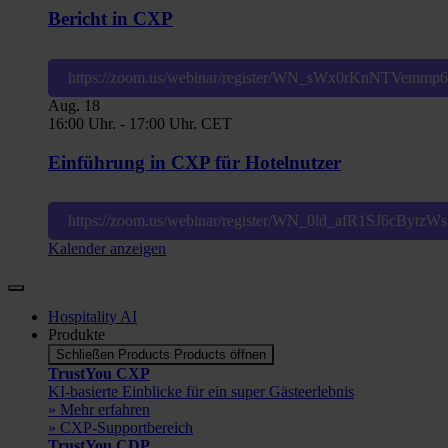
Bericht in CXP
https://zoom.us/webinar/register/WN_sWx0rKnNTVemm
Aug.
18
16:00 Uhr.
-
17:00 Uhr.
CET
Einführung in CXP für Hotelnutzer
https://zoom.us/webinar/register/WN_0ld_afR1SJ6cBytz
Kalender anzeigen
Hospitality AI
Produkte
Schließen Products
Products öffnen
TrustYou CXP
KI-basierte Einblicke für ein super Gästeerlebnis
» Mehr erfahren
» CXP-Supportbereich
TrustYou CDP