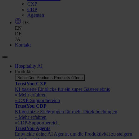
CXP
CDP
Agenten
DE
EN
DE
JA
Kontakt
Hospitality AI
Produkte
Schließen Products
Products öffnen
TrustYou CXP
KI-basierte Einblicke für ein super Gästeerlebnis
» Mehr erfahren
» CXP-Supportbereich
TrustYou CDP
KI-gestützte Zielgruppen für mehr Direktbuchungen
» Mehr erfahren
»CDP-Supportbereich
TrustYou Agents
Entwickle deine AI Agents, um die Produktivität zu steigern