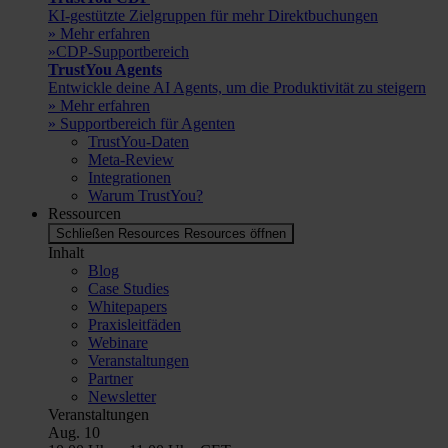
KI-gestützte Zielgruppen für mehr Direktbuchungen
» Mehr erfahren
»CDP-Supportbereich
TrustYou Agents
Entwickle deine AI Agents, um die Produktivität zu steigern
» Mehr erfahren
» Supportbereich für Agenten
TrustYou-Daten
Meta-Review
Integrationen
Warum TrustYou?
Ressourcen
Schließen Resources
Resources öffnen
Inhalt
Blog
Case Studies
Whitepapers
Praxisleitfäden
Webinare
Veranstaltungen
Partner
Newsletter
Veranstaltungen
Aug.
10