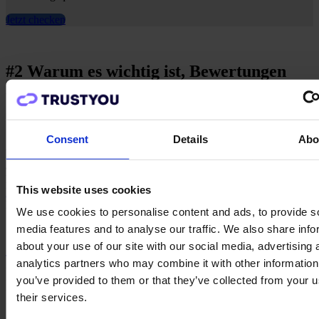
Jetzt checken
#2 Warum es wichtig ist, Bewertungen
auf mehreren Plattformen anzuzeigen
Consent
Details
Abo
Booking.com ist zwar die beliebteste Plattform für Bewertungen,
aber Reisende checken lieber erst das Feedback auf anderen
Plattformen, bevor sie eine Unterkunft buchen. Unsere
aktuelle
This website uses cookies
Recherche
zeigt, dass die erste Anlaufstelle für Reisende, die
Bewertungen lesen wollen, die Website des Hotels und Google sind.
We use cookies to personalise content and ads, to provide s
media features and to analyse our traffic. We also share info
51.4 %
Viele Reisende
about your use of our site with our social media, advertising 
analytics partners who may combine it with other information
checken lieber die
you’ve provided to them or that they’ve collected from your u
Bewertungen direkt bei der
their services.
Quelle – auf der Webseite des