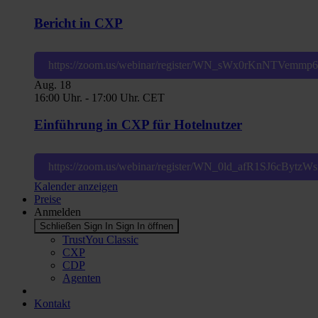
Bericht in CXP
https://zoom.us/webinar/register/WN_sWx0rKnNTVemm
Aug.
18
16:00 Uhr.
-
17:00 Uhr.
CET
Einführung in CXP für Hotelnutzer
https://zoom.us/webinar/register/WN_0ld_afR1SJ6cBytz
Kalender anzeigen
Preise
Anmelden
Schließen Sign In
Sign In öffnen
TrustYou Classic
CXP
CDP
Agenten
Kontakt