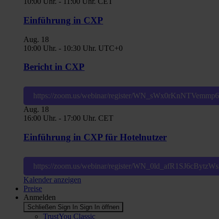
10:00 Uhr.
-
11:00 Uhr.
CET
Einführung in CXP
Aug.
18
10:00 Uhr.
-
10:30 Uhr.
UTC+0
Bericht in CXP
https://zoom.us/webinar/register/WN_sWx0rKnNTVemm
Aug.
18
16:00 Uhr.
-
17:00 Uhr.
CET
Einführung in CXP für Hotelnutzer
https://zoom.us/webinar/register/WN_0ld_afR1SJ6cBytz
Kalender anzeigen
Preise
Anmelden
Schließen Sign In
Sign In öffnen
TrustYou Classic